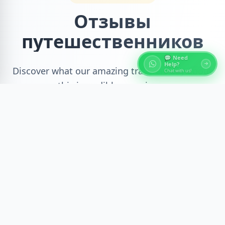
Отзывы
путешественников
💬 Need
Help?
Discover what our amazing travelers say about
Chat with us!
this incredible experience
Recent Reviews
Verified Reviews