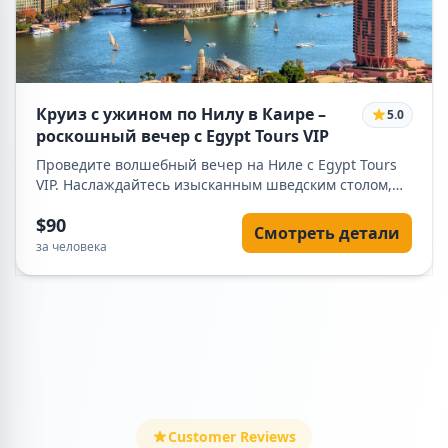
Круиз с ужином по Нилу в Каире –
5.0
роскошный вечер с Egypt Tours VIP
Проведите волшебный вечер на Ниле с Egypt Tours
VIP. Наслаждайтесь изысканным шведским столом,
живой традиционной музыкой и танцем живота,
$90
любуясь подсвеченными достопримечательностями
Смотреть детали
Каира с комфорта роскошного круиза.
за человека
Customer Reviews