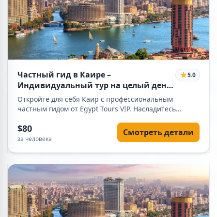
танура шоу и живую музыку. Это идеальный выбор
для романтического вечера, семейного отдыха или
частного путешествия. После завершения круиза вас
доставят обратно в отель.
Частный гид в Каире –
5.0
Индивидуальный тур на целый день
с Egypt Tours VIP
Откройте для себя Каир с профессиональным
частным гидом от Egypt Tours VIP. Насладитесь
индивидуальной экскурсионной программой на весь
$80
день с посещением пирамид, Египетского музея,
Смотреть детали
Старого Каира и базара Хан эль-Халили с
за человека
комфортным транспортом.