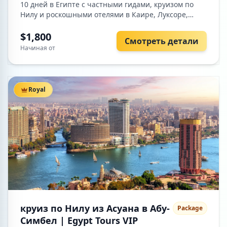
10 дней в Египте с частными гидами, круизом по
Нилу и роскошными отелями в Каире, Луксоре,
Асуане и Хургаде.
$1,800
Смотреть детали
Начиная от
Royal
круиз по Нилу из Асуана в Абу-
Package
Симбел | Egypt Tours VIP