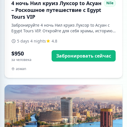
4 ночь Нил круиз Луксор to Асуан
Nile
– Роскошное путешествие с Egypt
Tours VIP
Забронируйте 4 ночь Нил круиз Луксор to Асуан с
Egypt Tours VIP. Откройте для себя храмы, историю
и насладитесь комфортом на борту. Лучший круиз
5 days 4 nights
4.8
по Нилу ждёт вас!
$950
Забронировать сейчас
за человека
aswan