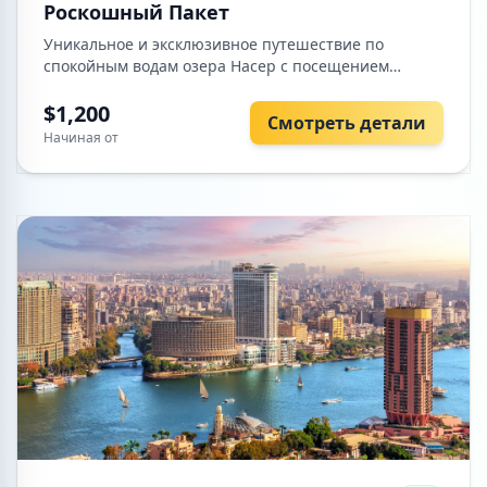
Роскошный Пакет
Уникальное и эксклюзивное путешествие по
спокойным водам озера Насер с посещением
редких нубийских храмов и одного из самых
впечатляющих памятников Египта — храмов Абу-
$1,200
Смотреть детали
Симбела.
Начиная от