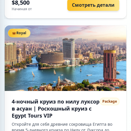
ждут VIP-сервис, частный гид, 5-звездочные отели и
$8,500
Смотреть детали
круиз по Нилу.
Начиная от
Royal
4-ночный круиз по нилу луксор
Package
в асуан | Роскошный круиз с
Egypt Tours VIP
Откройте для себя древние сокровища Египта во
время 5-дневного круиза по Нилу от Луксора до