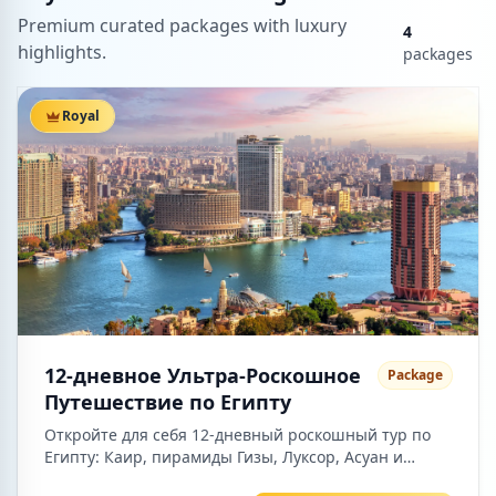
Premium curated packages with luxury
4
highlights.
packages
Royal
12-дневное Ультра-Роскошное
Package
Путешествие по Египту
Откройте для себя 12-дневный роскошный тур по
Египту: Каир, пирамиды Гизы, Луксор, Асуан и
отдых на Красном море в Шарм-эль-Шейхе. Вас