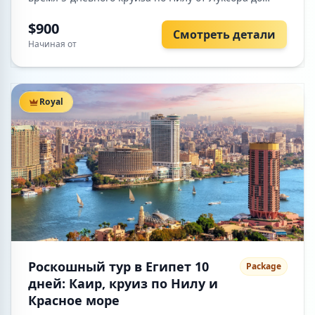
Асуана на борту комфортабельного 5-звёздочного
теплохода. Насладитесь уникальным сочетанием
$900
Смотреть детали
истории, культуры и спокойного плавания по
Начиная от
великой реке Нил.
Royal
Роскошный тур в Египет 10
Package
дней: Каир, круиз по Нилу и
Красное море