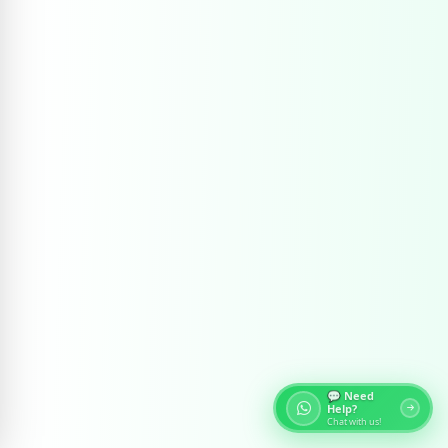
💬 Need
Help?
Chat with us!