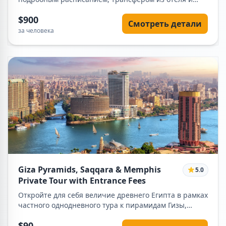
точной информацией о включенных и не
$900
включенных услугах.
Смотреть детали
за человека
Giza Pyramids, Saqqara & Memphis
5.0
Private Tour with Entrance Fees
Откройте для себя величие древнего Египта в рамках
частного однодневного тура к пирамидам Гизы,
Саккаре и Мемфису. В сопровождении
$90
профессионального гида-египтолога вы посетите