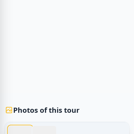
Photos of this tour
1 / 2
Туры по Египту – Pyramids of Гиза тур cost – 4-часовая э