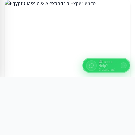
💬 Need
Help?
Chat with us!
Egypt Classic & Alexandria Experience
Этот маршрут тщательно разработан для
путешественников, стремящихся к глубокому
культурному опыту Ег...
$ 4,000
Смотреть детали