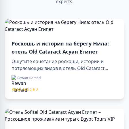
experts.
Роскошь и история на берегу Нила:
отель Old Cataract Асуан Египет
Ощутите сочетание роскоши, истории и
потрясающих видов в отель Old Cataract
Асуан Египет. Исследуйте незабываемые day
Rewan Hamed
tours in luxor egypt и отправьтесь в памятный
day trip to aswan from luxor.
Read Article