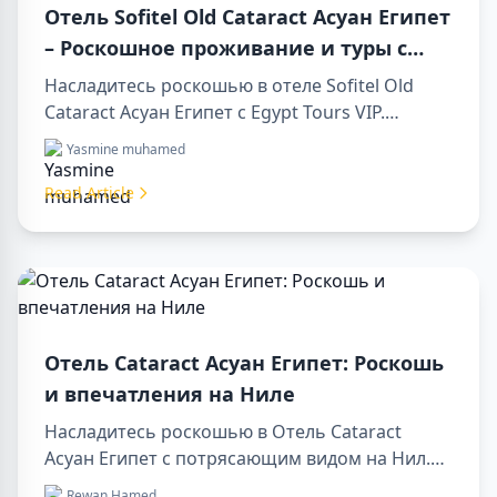
Отель Sofitel Old Cataract Асуан Египет
– Роскошное проживание и туры с
Egypt Tours VIP
Насладитесь роскошью в отеле Sofitel Old
Cataract Асуан Египет с Egypt Tours VIP.
Посетите достопримечательности Асуана,
Yasmine muhamed
наслаждайтесь видом на Нил и
первоклассным сервисом. Забронируйте
Read Article
незабываемый отдых в Египте уже сегодня!
Отель Cataract Асуан Египет: Роскошь
и впечатления на Ниле
Насладитесь роскошью в Отель Cataract
Асуан Египет с потрясающим видом на Нил.
Идеально подходит для организации sharm to
Rewan Hamed