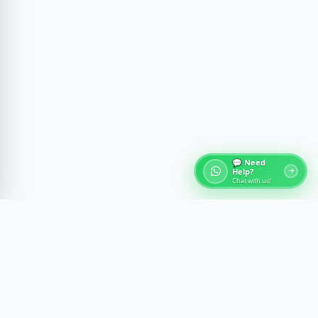
💬 Need
Help?
Chat with us!
О турах по Египту