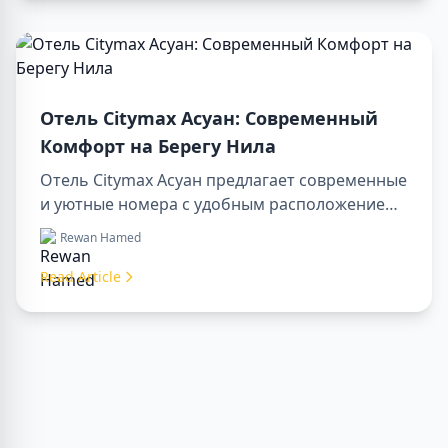
в одном месте.
Отель Citymax Асуан: Современный
Комфорт на Берегу Нила
Отель Citymax Асуан предлагает современные
и уютные номера с удобным расположением
на берегу Нила. Это идеальная база для
Rewan Hamed
туристов, желающих исследовать Асуан и
Верхний Египет. Отель сочетает комфорт,
Read Article
качественные услуги и легкий доступ к
экскурсиям, включая luxor aswan tour, luxor
aswan abu simbel tour и tour luxor abu simbel.