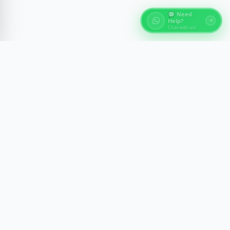
💬 Need
Help?
Chat with us!
О турах по Египту
Откройте для себя древние чудеса Египта через
экспертные туры в Каире, Луксоре, Асуане и на
Красном море. Мы создаем незабываемые
путешествия с комфортом, безопасностью и
культурным пониманием.