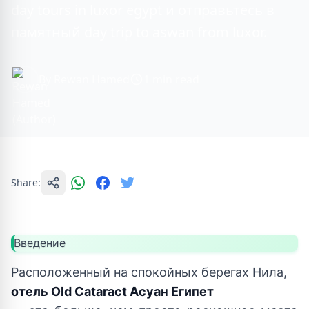
day tours in luxor egypt и отправьтесь в
памятный day trip to aswan from luxor.
By Rewan Hamed
1 min read
Share:
Введение
Расположенный на спокойных берегах Нила,
отель Old Cataract Асуан Египет