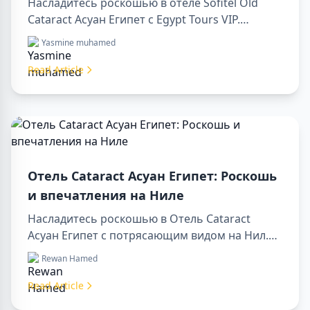
Насладитесь роскошью в отеле Sofitel Old
Cataract Асуан Египет с Egypt Tours VIP.
Посетите достопримечательности Асуана,
Yasmine muhamed
наслаждайтесь видом на Нил и
первоклассным сервисом. Забронируйте
Read Article
незабываемый отдых в Египте уже сегодня!
Отель Cataract Асуан Египет: Роскошь
и впечатления на Ниле
Насладитесь роскошью в Отель Cataract
Асуан Египет с потрясающим видом на Нил.
Идеально подходит для организации sharm to
Rewan Hamed
luxor day trip, бронирования через luxor travel
agency или сопровождения опытным luxor
Read Article
tour guide. Комфорт, культура и приключения