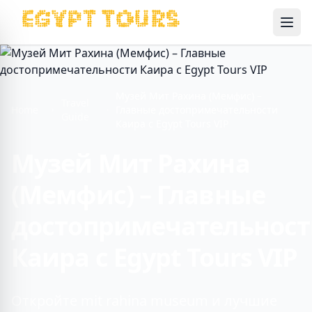
Ope
Музей Мит Рахина (Мемфис) –
Travel
Home
Главные достопримечательности
Guide
Каира с Egypt Tours VIP
Музей Мит Рахина
(Мемфис) – Главные
достопримечательнос
Каира с Egypt Tours VIP
Откройте mit rahina museum и лучшие