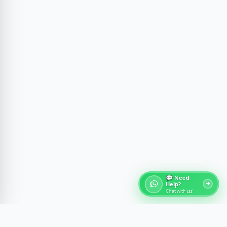
💬 Need
Help?
Chat with us!