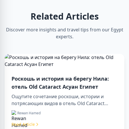
Related Articles
Discover more insights and travel tips from our Egypt
experts.
Роскошь и история на берегу Нила:
отель Old Cataract Асуан Египет
Ощутите сочетание роскоши, истории и
потрясающих видов в отель Old Cataract
Асуан Египет. Исследуйте незабываемые day
Rewan Hamed
tours in luxor egypt и отправьтесь в памятный
day trip to aswan from luxor.
Read Article