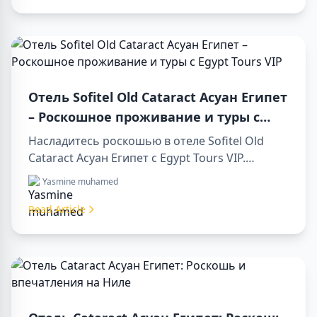
Отель Sofitel Old Cataract Асуан Египет
– Роскошное проживание и туры с
Egypt Tours VIP
Насладитесь роскошью в отеле Sofitel Old
Cataract Асуан Египет с Egypt Tours VIP.
Посетите достопримечательности Асуана,
Yasmine muhamed
наслаждайтесь видом на Нил и
первоклассным сервисом. Забронируйте
Read Article
незабываемый отдых в Египте уже сегодня!