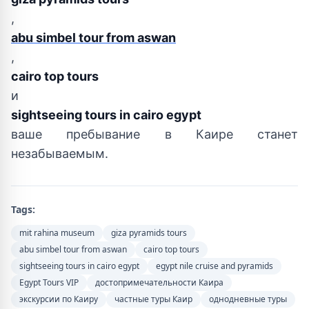
,
abu simbel tour from aswan
,
cairo top tours
и
sightseeing tours in cairo egypt
ваше пребывание в Каире станет
незабываемым.
Tags:
mit rahina museum
giza pyramids tours
abu simbel tour from aswan
cairo top tours
sightseeing tours in cairo egypt
egypt nile cruise and pyramids
Egypt Tours VIP
достопримечательности Каира
экскурсии по Каиру
частные туры Каир
однодневные туры