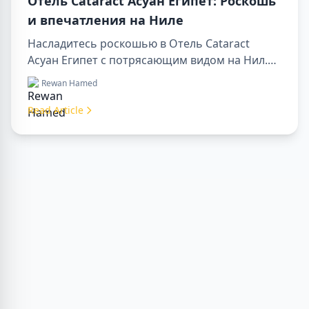
Отель Cataract Асуан Египет: Роскошь
и впечатления на Ниле
Насладитесь роскошью в Отель Cataract
Асуан Египет с потрясающим видом на Нил.
Идеально подходит для организации sharm to
Rewan Hamed
luxor day trip, бронирования через luxor travel
agency или сопровождения опытным luxor
Read Article
tour guide. Комфорт, культура и приключения
в одном месте.