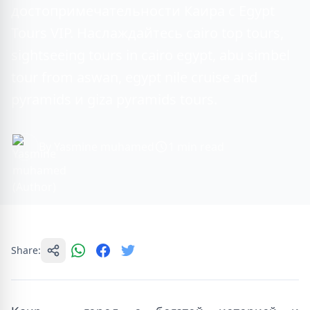
достопримечательности Каира с Egypt
Tours VIP. Наслаждайтесь cairo top tours,
sightseeing tours in cairo egypt, abu simbel
tour from aswan, egypt nile cruise and
pyramids и giza pyramids tours.
By Yasmine muhamed
1 min read
Share: