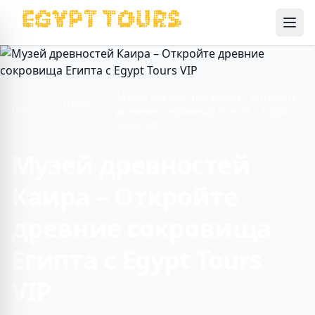
Ope
Музей древностей Каира – Откройте
Travel
Home
древние сокровища Египта с Egypt
Guide
Tours VIP
Музей древностей
Каира – Откройте
древние сокровища
Египта с Egypt Tours
VIP