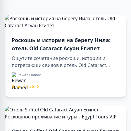
Роскошь и история на берегу Нила:
отель Old Cataract Асуан Египет
Ощутите сочетание роскоши, истории и
потрясающих видов в отель Old Cataract
Асуан Египет. Исследуйте незабываемые day
Rewan Hamed
tours in luxor egypt и отправьтесь в памятный
day trip to aswan from luxor.
Read Article