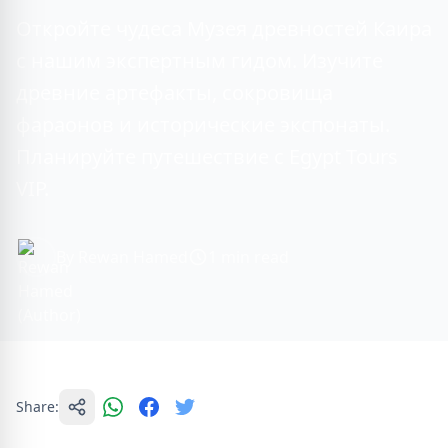
Откройте чудеса Музея древностей Каира
с нашим экспертным гидом. Изучите
древние артефакты, сокровища
фараонов и исторические экспонаты.
Планируйте путешествие с Egypt Tours
VIP.
By Rewan Hamed
1 min read
Share: