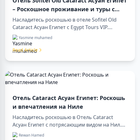
Отель Sofitel Old Cataract Асуан Египет
– Роскошное проживание и туры с
Egypt Tours VIP
Насладитесь роскошью в отеле Sofitel Old
Cataract Асуан Египет с Egypt Tours VIP.
Посетите достопримечательности Асуана,
Yasmine muhamed
наслаждайтесь видом на Нил и
первоклассным сервисом. Забронируйте
Read Article
незабываемый отдых в Египте уже сегодня!
Отель Cataract Асуан Египет: Роскошь
и впечатления на Ниле
Насладитесь роскошью в Отель Cataract
Асуан Египет с потрясающим видом на Нил.
Идеально подходит для организации sharm to
Rewan Hamed
luxor day trip, бронирования через luxor travel