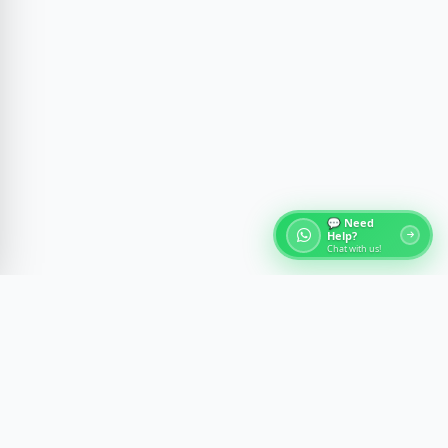
💬 Need
Help?
Chat with us!
О турах по Египту