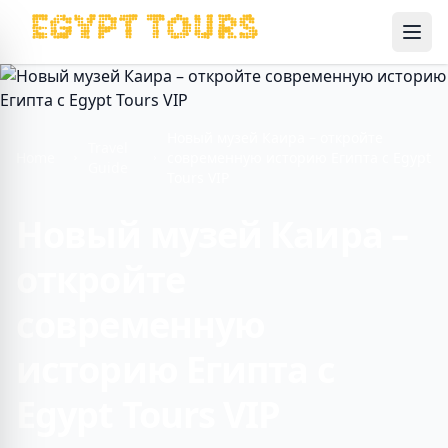
Ope
Новый музей Каира – откройте
Travel
Home
современную историю Египта с Egypt
Guide
Tours VIP
Новый музей Каира –
откройте
современную
историю Египта с
Egypt Tours VIP