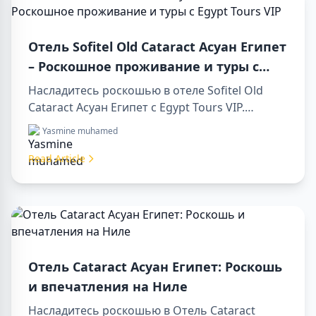
Отель Sofitel Old Cataract Асуан Египет
– Роскошное проживание и туры с
Egypt Tours VIP
Насладитесь роскошью в отеле Sofitel Old
Cataract Асуан Египет с Egypt Tours VIP.
Посетите достопримечательности Асуана,
Yasmine muhamed
наслаждайтесь видом на Нил и
первоклассным сервисом. Забронируйте
Read Article
незабываемый отдых в Египте уже сегодня!
Отель Cataract Асуан Египет: Роскошь
и впечатления на Ниле
Насладитесь роскошью в Отель Cataract