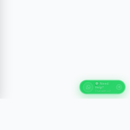
💬 Need
Help?
Chat with us!