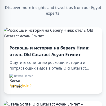
Discover more insights and travel tips from our Egypt
experts.
Роскошь и история на берегу Нила:
отель Old Cataract Асуан Египет
Ощутите сочетание роскоши, истории и
потрясающих видов в отель Old Cataract
Асуан Египет. Исследуйте незабываемые day
Rewan Hamed
tours in luxor egypt и отправьтесь в памятный
day trip to aswan from luxor.
Read Article