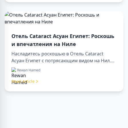
Отель Cataract Асуан Египет: Роскошь
и впечатления на Ниле
Насладитесь роскошью в Отель Cataract
Асуан Египет с потрясающим видом на Нил.
Идеально подходит для организации sharm to
Rewan Hamed
luxor day trip, бронирования через luxor travel
agency или сопровождения опытным luxor
Read Article
tour guide. Комфорт, культура и приключения
в одном месте.