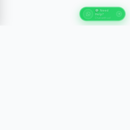
💬 Need
Help?
Chat with us!
О турах по Египту
Откройте для себя древние чудеса Египта через
экспертные туры в Каире, Луксоре, Асуане и на
Красном море. Мы создаем незабываемые
путешествия с комфортом, безопасностью и
культурным пониманием.