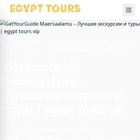
Ope
Travel
GetYourGuide Maersaalamu – Лучшие
Home
Guide
экскурсии и туры | egypt tours vip
GetYourGuide
Maersaalamu –
Лучшие экскурсии и
туры | egypt tours vip
Откройте лучшие экскурсии с
GetYourGuide Maersaalamu. Забронируйте