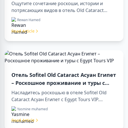
Ощутите сочетание роскоши, истории и
потрясающих видов в отель Old Cataract
Асуан Египет. Исследуйте незабываемые day
Rewan Hamed
tours in luxor egypt и отправьтесь в памятный
day trip to aswan from luxor.
Read Article
Отель Sofitel Old Cataract Асуан Египет
– Роскошное проживание и туры с
Egypt Tours VIP
Насладитесь роскошью в отеле Sofitel Old
Cataract Асуан Египет с Egypt Tours VIP.
Посетите достопримечательности Асуана,
Yasmine muhamed
наслаждайтесь видом на Нил и
первоклассным сервисом. Забронируйте
Read Article
незабываемый отдых в Египте уже сегодня!