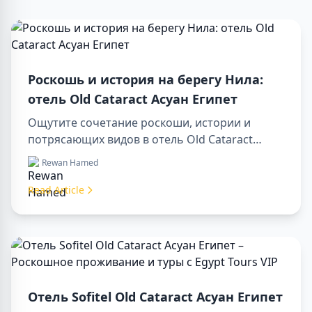
Роскошь и история на берегу Нила:
отель Old Cataract Асуан Египет
Ощутите сочетание роскоши, истории и
потрясающих видов в отель Old Cataract
Асуан Египет. Исследуйте незабываемые day
Rewan Hamed
tours in luxor egypt и отправьтесь в памятный
day trip to aswan from luxor.
Read Article
Отель Sofitel Old Cataract Асуан Египет