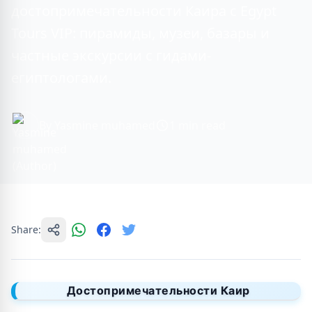
достопримечательности Каира с Egypt
Tours VIP: пирамиды, музеи, базары и
частные экскурсии с гидами-
египтологами.
By Yasmine muhamed
1 min read
Share:
Достопримечательности Каир