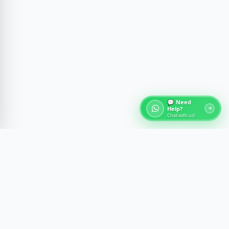
💬 Need
Help?
Chat with us!
О турах по Египту
Откройте для себя древние чудеса Египта через