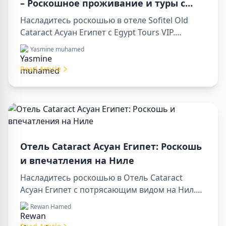
– Роскошное проживание и туры с
Egypt Tours VIP
Насладитесь роскошью в отеле Sofitel Old
Cataract Асуан Египет с Egypt Tours VIP.
Посетите достопримечательности Асуана,
Yasmine muhamed
наслаждайтесь видом на Нил и
первоклассным сервисом. Забронируйте
Read Article
незабываемый отдых в Египте уже сегодня!
Отель Cataract Асуан Египет: Роскошь
и впечатления на Ниле
Насладитесь роскошью в Отель Cataract
Асуан Египет с потрясающим видом на Нил.
Идеально подходит для организации sharm to
Rewan Hamed
luxor day trip, бронирования через luxor travel