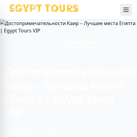
Ope
Достопримечательности Каир –
Travel
Home
Лучшие места Египта | Egypt Tours
Guide
VIP
Достопримечательнос
Каир – Лучшие места
Египта | Egypt Tours
VIP
Откройте лучшие