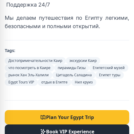
Поддержка 24/7
Мы делаем путешествия по Египту легкими,
безопасными и полными открытий.
Tags:
Достопримечательности Каир
экскурсии Каир
что посмотреть в Каире
пирамиды Гизы
Египетский музей
рынок Хан Эль-Халили
Цитадель Саладина
Египет туры
Egypt Tours VIP
отдых в Египте
Нил круиз
Plan Your Egypt Trip
Book VIP Experience