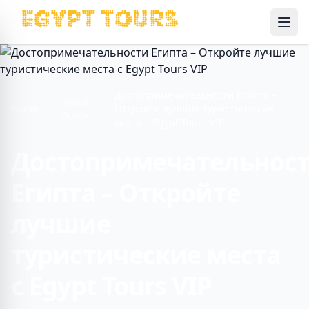
Ope
Достопримечательности Египта –
Travel
Home
Откройте лучшие туристические
Guide
места с Egypt Tours VIP
Достопримечательнос
Египта – Откройте
лучшие
туристические места
с Egypt Tours VIP