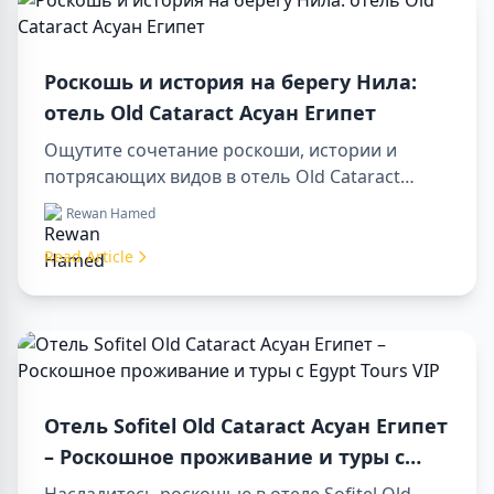
Роскошь и история на берегу Нила:
отель Old Cataract Асуан Египет
Ощутите сочетание роскоши, истории и
потрясающих видов в отель Old Cataract
Асуан Египет. Исследуйте незабываемые day
Rewan Hamed
tours in luxor egypt и отправьтесь в памятный
day trip to aswan from luxor.
Read Article
Отель Sofitel Old Cataract Асуан Египет
– Роскошное проживание и туры с
Egypt Tours VIP