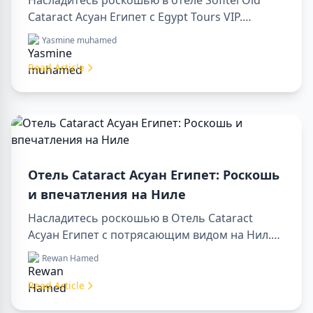
Насладитесь роскошью в отеле Sofitel Old
Cataract Асуан Египет с Egypt Tours VIP.
Посетите достопримечательности Асуана,
Yasmine muhamed
наслаждайтесь видом на Нил и
первоклассным сервисом. Забронируйте
Read Article
незабываемый отдых в Египте уже сегодня!
Отель Cataract Асуан Египет: Роскошь
и впечатления на Ниле
Насладитесь роскошью в Отель Cataract
Асуан Египет с потрясающим видом на Нил.
Идеально подходит для организации sharm to
Rewan Hamed
luxor day trip, бронирования через luxor travel
agency или сопровождения опытным luxor
Read Article
tour guide. Комфорт, культура и приключения