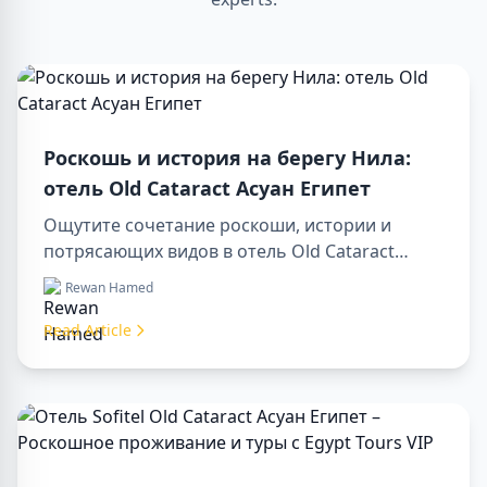
Роскошь и история на берегу Нила:
отель Old Cataract Асуан Египет
Ощутите сочетание роскоши, истории и
потрясающих видов в отель Old Cataract
Асуан Египет. Исследуйте незабываемые day
Rewan Hamed
tours in luxor egypt и отправьтесь в памятный
day trip to aswan from luxor.
Read Article