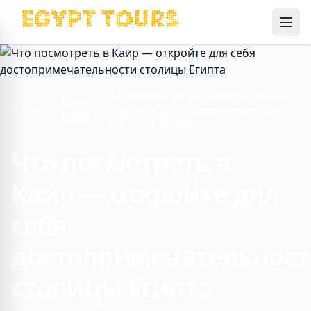
Ope
Что посмотреть в Каир — откройте
Travel
Home
для себя достопримечательности
Guide
столицы Египта
Что посмотреть в
Каир — откройте для
себя
достопримечательнос
столицы Египта