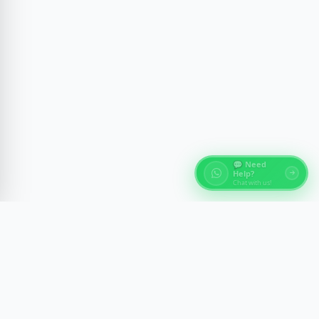
💬 Need
Help?
Chat with us!
О турах по Египту