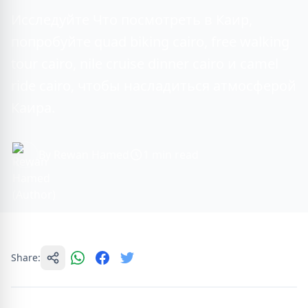
Исследуйте Что посмотреть в Каир,
попробуйте quad biking cairo, free walking
tour cairo, nile cruise dinner cairo и camel
ride cairo, чтобы насладиться атмосферой
Каира.
By Rewan Hamed
1 min read
Share: