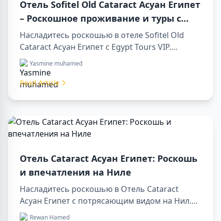
Отель Sofitel Old Cataract Асуан Египет
– Роскошное проживание и туры с
Egypt Tours VIP
Насладитесь роскошью в отеле Sofitel Old
Cataract Асуан Египет с Egypt Tours VIP.
Посетите достопримечательности Асуана,
Yasmine muhamed
наслаждайтесь видом на Нил и
первоклассным сервисом. Забронируйте
Read Article
незабываемый отдых в Египте уже сегодня!
Отель Cataract Асуан Египет: Роскошь
и впечатления на Ниле
Насладитесь роскошью в Отель Cataract
Асуан Египет с потрясающим видом на Нил.
Идеально подходит для организации sharm to
Rewan Hamed