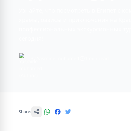
Узнайте, что посмотреть в Египет с ко
храмы, оазисы и приключения на Крас
профессиональных экскурсионных тур
сегодня!
By Yasmine muhamed
1 min read
Share: