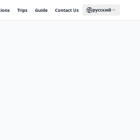
русский
tions
Trips
Guide
Contact Us