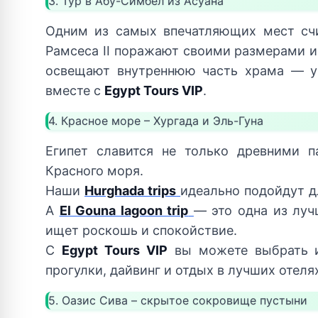
3. Тур в Абу-Симбел из Асуана
Одним из самых впечатляющих мест сч
Рамсеса II поражают своими размерами и
освещают внутреннюю часть храма — ун
вместе с
Egypt Tours VIP
.
4. Красное море – Хургада и Эль-Гуна
Египет славится не только древними 
Красного моря.
Наши
Hurghada trips
идеально подойдут д
А
El Gouna lagoon trip
— это одна из луч
ищет роскошь и спокойствие.
С
Egypt Tours VIP
вы можете выбрать и
прогулки, дайвинг и отдых в лучших отеля
5. Оазис Сива – скрытое сокровище пустыни