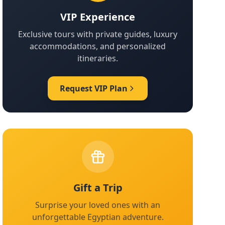
VIP Experience
Exclusive tours with private guides, luxury
accommodations, and personalized
itineraries.
Request VIP Plan
Gift a Trip
Surprise your loved ones with an
unforgettable Egyptian adventure.