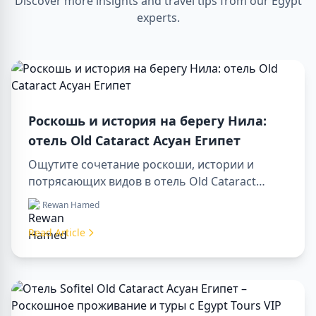
Discover more insights and travel tips from our Egypt
experts.
Роскошь и история на берегу Нила:
отель Old Cataract Асуан Египет
Ощутите сочетание роскоши, истории и
потрясающих видов в отель Old Cataract
Асуан Египет. Исследуйте незабываемые day
Rewan Hamed
tours in luxor egypt и отправьтесь в памятный
day trip to aswan from luxor.
Read Article