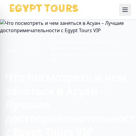
Ope
Что посмотреть и чем заняться в
Travel
Асуан – Лучшие
Home
Guide
достопримечательности с Egypt Tours
VIP
Что посмотреть и чем
заняться в Асуан –
Лучшие
достопримечательнос
с Egypt Tours VIP