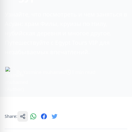
Узнайте, что посмотреть и чем заняться в
Асуан: храм Филы, круизы по Нилу,
нубийская деревня и многое другое.
Путешествуйте с Egypt Tours VIP для
незабываемых впечатлений.
By Yasmine muhamed
1 min read
Share: