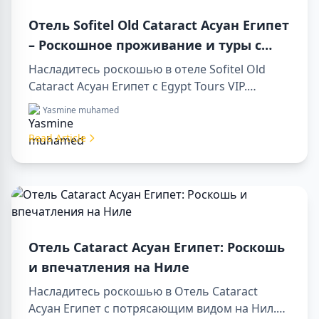
Отель Sofitel Old Cataract Асуан Египет
– Роскошное проживание и туры с
Egypt Tours VIP
Насладитесь роскошью в отеле Sofitel Old
Cataract Асуан Египет с Egypt Tours VIP.
Посетите достопримечательности Асуана,
Yasmine muhamed
наслаждайтесь видом на Нил и
первоклассным сервисом. Забронируйте
Read Article
незабываемый отдых в Египте уже сегодня!
Отель Cataract Асуан Египет: Роскошь
и впечатления на Ниле
Насладитесь роскошью в Отель Cataract
Асуан Египет с потрясающим видом на Нил.