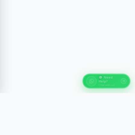
💬 Need
Help?
Chat with us!