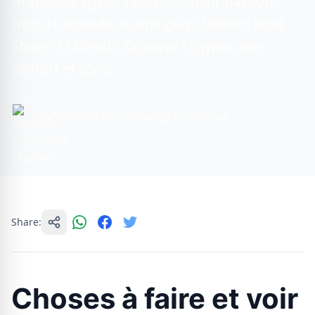
Hurghada Egypt, faites un Luxor day tour
from Hurghada ou une glass bottom boat
Sharm El Sheikh. Explorez l’Égypte avec
confort et style.
By Yasmine muhamed
1 min read
Share:
Choses à faire et voir