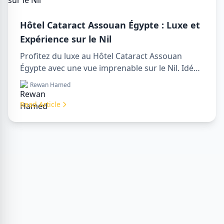
Hôtel Cataract Assouan Égypte : Luxe et
Expérience sur le Nil
Profitez du luxe au Hôtel Cataract Assouan
Égypte avec une vue imprenable sur le Nil. Idéal
pour organiser un sharm to luxor day trip,
Rewan Hamed
réserver via un luxor travel agency ou engager
un luxor tour guide. Confort, culture et aventure
Read Article
réunis en un seul séjour.