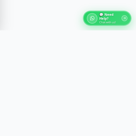
💬 Need
Help?
Chat with us!
À propos des Tours d'Égypte
Découvrez les merveilles antiques de l'Égypte avec des
expériences guidées par des experts à travers Le Caire,
Louxor, Assouan et la mer Rouge. Nous créons des
voyages mémorables avec confort, sécurité et aperçu
culturel.