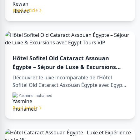
egypt inoubliables et profitez d’un day trip to
aswan from luxor mémorable.
Read Article
Hôtel Sofitel Old Cataract Assouan
Égypte – Séjour de Luxe & Excursions
avec Egypt Tours VIP
Découvrez le luxe incomparable de l'Hôtel
Sofitel Old Cataract Assouan Égypte avec Egypt
Tours VIP. Explorez les monuments
Yasmine muhamed
emblématiques d'Assouan, profitez de vues sur
le Nil et de nos services touristiques premium.
Read Article
Réservez votre séjour de rêve en Égypte dès
aujourd'hui !