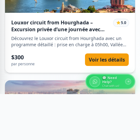
Louxor circuit from Hourghada –
5.0
Excursion privée d’une journée avec
Egypt Tours VIP
Découvrez le Louxor circuit from Hourghada avec un
programme détaillé : prise en charge à 05h00, Vallée
des Rois, Temple de Hatschepsout, Colosses de
$300
Memnon, Temple de Karnak, Temple de Louxor et
Voir les détails
retour. Inclus : guide, transfert privé, entrées, eau. Non
par personne
inclus : dépenses personnelles, pourboires. Réservez
votre aventure à Louxor avec Egypt Tours VIP.
💬 Need
Help?
Chat with us!