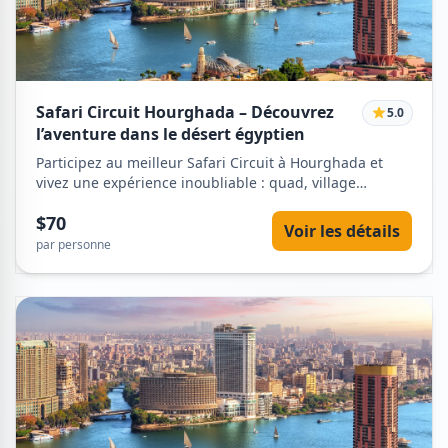
Safari Circuit Hourghada – Découvrez
5.0
l’aventure dans le désert égyptien
Participez au meilleur Safari Circuit à Hourghada et
vivez une expérience inoubliable : quad, village
bédouin, balade à dos de chameau et coucher de soleil
$70
dans le désert. Une aventure mêlant adrénaline,
Voir les détails
culture et paysages magiques.
par personne