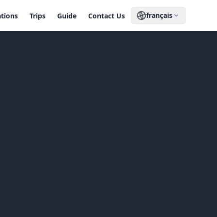
français
ations
Trips
Guide
Contact Us