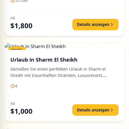
10 DAY
AB
$1,800
Details anzeigen
BASIC
Urlaub in Sharm El Sheikh
Genießen Sie einen perfekten Urlaub in Sharm el
Sheikh mit traumhaften Stränden, Luxusresorts,
Wüstensafaris und unverge...
4
AB
$1,000
Details anzeigen