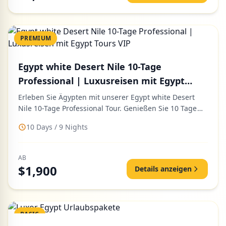
PREMIUM
Egypt white Desert Nile 10-Tage
Professional | Luxusreisen mit Egypt
Tours VIP
Erleben Sie Ägypten mit unserer Egypt white Desert
Nile 10-Tage Professional Tour. Genießen Sie 10 Tage
Abenteuer in der...
10 Days / 9 Nights
AB
$1,900
Details anzeigen
BASIC