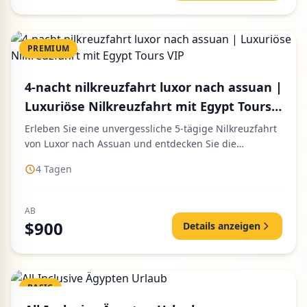
PREMIUM
4-nacht nilkreuzfahrt luxor nach assuan |
Luxuriöse Nilkreuzfahrt mit Egypt Tours
VIP
Erleben Sie eine unvergessliche 5-tägige Nilkreuzfahrt
von Luxor nach Assuan und entdecken Sie die
faszinierendsten Schä...
4 Tagen
AB
$900
Details anzeigen
BASIC