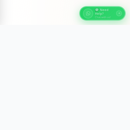
💬 Need
Help?
Chat with us!
Über Ägypten Reisen
Entdecke die antiken Wunder Ägyptens mit
fachkundig geführten Erlebnissen in Kairo, Luxor,
Assuan und am Roten Meer. Wir gestalten
unvergessliche Reisen mit Komfort, Sicherheit und
kulturellem Einblick.