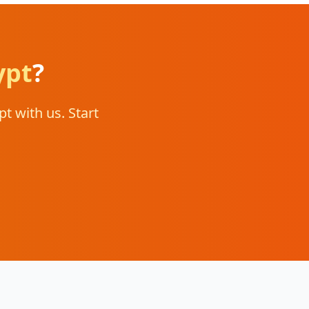
ypt
?
t with us. Start