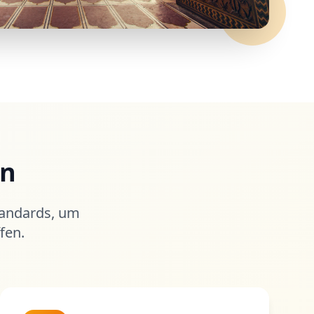
en
tandards, um
fen.