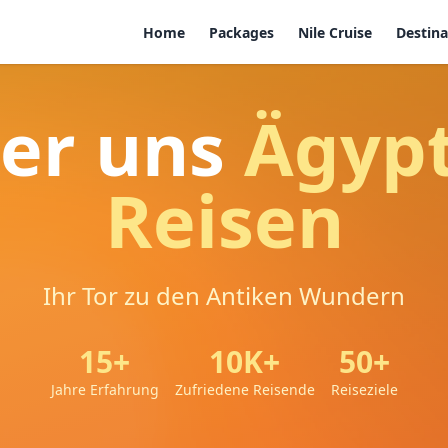
Home
Packages
Nile Cruise
Destina
er uns
Ägyp
Reisen
Ihr Tor zu den Antiken Wundern
15+
10K+
50+
Jahre Erfahrung
Zufriedene Reisende
Reiseziele