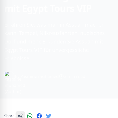
mit Egypt Tours VIP
Erfahren Sie, was man in Assuan machen
kann: Tempel, Nilkreuzfahrten, nubisches
Dorf und mehr. Erkunden Sie Assuan mit
Egypt Tours VIP für unvergessliche
Erlebnisse.
By Yasmine muhamed
3 min read
Share: