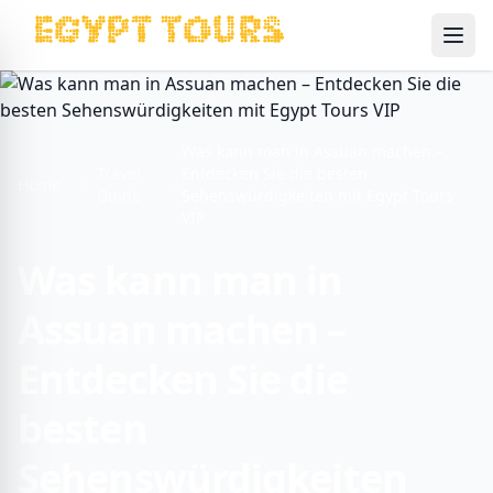
Ope
Was kann man in Assuan machen –
Travel
Entdecken Sie die besten
Home
Guide
Sehenswürdigkeiten mit Egypt Tours
VIP
Was kann man in
Assuan machen –
Entdecken Sie die
besten
Sehenswürdigkeiten