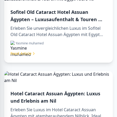
Sofitel Old Cataract Hotel Assuan
Ägypten – Luxusaufenthalt & Touren mit
Egypt Tours VIP
Erleben Sie unvergleichlichen Luxus im Sofitel
Old Cataract Hotel Assuan Ägypten mit Egypt
Tours VIP. Entdecken Sie Assuans berühmte
Yasmine muhamed
Sehenswürdigkeiten, genießen Sie den Nilblick
und unsere erstklassigen Reiseleistungen.
Read Article
Buchen Sie noch heute Ihren Traumurlaub in
Ägypten!
Hotel Cataract Assuan Ägypten: Luxus
und Erlebnis am Nil
Erleben Sie Luxus im Hotel Cataract Assuan
Ägypten mit atemberaubendem Nilblick. Ideal