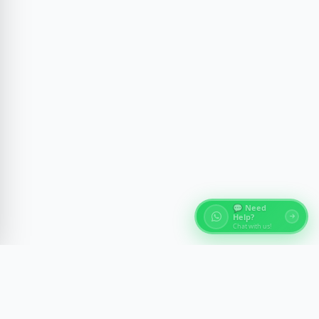
💬 Need
Help?
Chat with us!