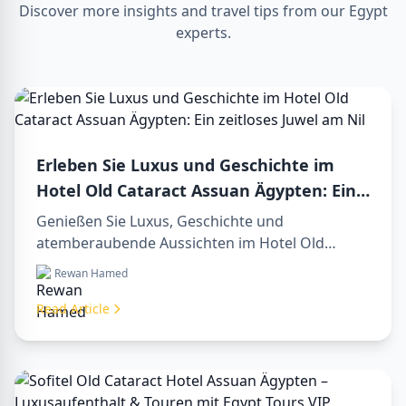
Discover more insights and travel tips from our Egypt
experts.
Erleben Sie Luxus und Geschichte im
Hotel Old Cataract Assuan Ägypten: Ein
zeitloses Juwel am Nil
Genießen Sie Luxus, Geschichte und
atemberaubende Aussichten im Hotel Old
Cataract Assuan Ägypten. Entdecken Sie
Rewan Hamed
unvergessliche day tours in luxor egypt und
erleben Sie eine unvergessliche day trip to
Read Article
aswan from luxor.