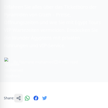
Erfahren Sie alles über das Ticketbüro der
Pyramiden von Gizeh – Preise,
Öffnungszeiten und wie Sie mit Egypt Tours
VIP Wartezeiten vermeiden. Entdecken Sie
die Wunder Ägyptens mit privaten
Führungen und VIP-Service.
By Yasmine muhamed
4 min read
Share: