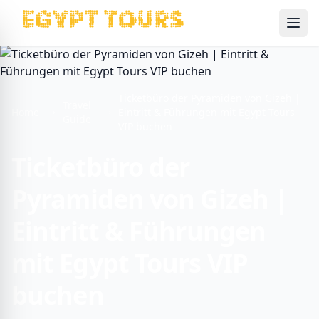
Ope
Ticketbüro der Pyramiden von Gizeh |
Travel
Home
Eintritt & Führungen mit Egypt Tours
Guide
VIP buchen
Ticketbüro der
Pyramiden von Gizeh |
Eintritt & Führungen
mit Egypt Tours VIP
buchen