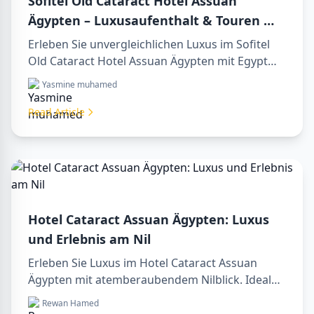
Sofitel Old Cataract Hotel Assuan
Ägypten – Luxusaufenthalt & Touren mit
Egypt Tours VIP
Erleben Sie unvergleichlichen Luxus im Sofitel
Old Cataract Hotel Assuan Ägypten mit Egypt
Tours VIP. Entdecken Sie Assuans berühmte
Yasmine muhamed
Sehenswürdigkeiten, genießen Sie den Nilblick
und unsere erstklassigen Reiseleistungen.
Read Article
Buchen Sie noch heute Ihren Traumurlaub in
Ägypten!
Hotel Cataract Assuan Ägypten: Luxus
und Erlebnis am Nil
Erleben Sie Luxus im Hotel Cataract Assuan
Ägypten mit atemberaubendem Nilblick. Ideal
für die Planung eines sharm to luxor day trip,
Rewan Hamed
Buchung über ein luxor travel agency oder mit