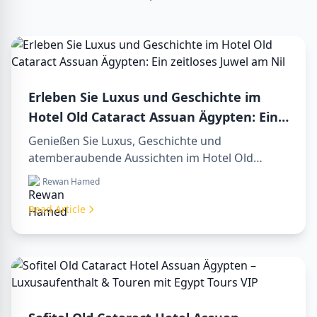
Erleben Sie Luxus und Geschichte im
Hotel Old Cataract Assuan Ägypten: Ein
zeitloses Juwel am Nil
Genießen Sie Luxus, Geschichte und
atemberaubende Aussichten im Hotel Old
Cataract Assuan Ägypten. Entdecken Sie
Rewan Hamed
unvergessliche day tours in luxor egypt und
erleben Sie eine unvergessliche day trip to
Read Article
aswan from luxor.