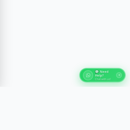
💬 Need
Help?
Chat with us!
Über Ägypten Reisen