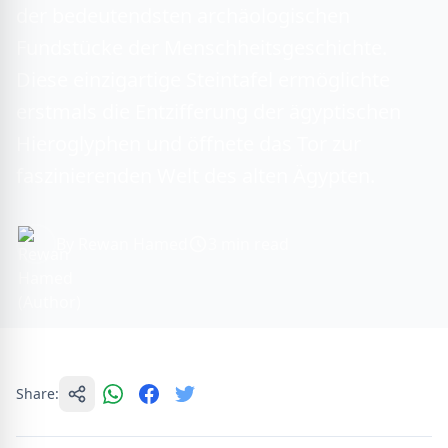
der bedeutendsten archäologischen
Fundstücke der Menschheitsgeschichte.
Diese einzigartige Steintafel ermöglichte
erstmals die Entzifferung der ägyptischen
Hieroglyphen und öffnete das Tor zur
faszinierenden Welt des alten Ägypten.
By Rewan Hamed
3 min read
Share: