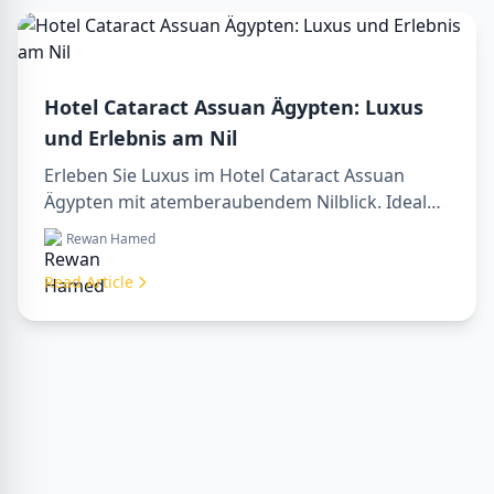
Hotel Cataract Assuan Ägypten: Luxus
und Erlebnis am Nil
Erleben Sie Luxus im Hotel Cataract Assuan
Ägypten mit atemberaubendem Nilblick. Ideal
für die Planung eines sharm to luxor day trip,
Rewan Hamed
Buchung über ein luxor travel agency oder mit
einem luxor tour guide. Komfort, Kultur und
Read Article
Abenteuer vereint in einem Aufenthalt.