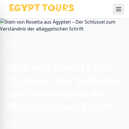
Ope
Stein von Rosetta aus Ägypten – Der
Travel
Home
Schlüssel zum Verständnis der
Guide
altägyptischen Schrift
Stein von Rosetta aus
Ägypten – Der Schlüssel
zum Verständnis der
altägyptischen Schrift
Der Stein von Rosetta aus Ägypten ist eines