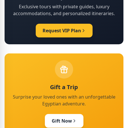
Exclusive tours with private guides, luxury
accommodations, and personalized itineraries.
Request VIP Plan
Gift a Trip
Surprise your loved ones with an unforgettable
Egyptian adventure.
Gift Now