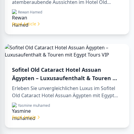
atemberaubende Aussichten im Hotel Old
Cataract Assuan Ägypten. Entdecken Sie
Rewan Hamed
unvergessliche day tours in luxor egypt und
erleben Sie eine unvergessliche day trip to
Read Article
aswan from luxor.
Sofitel Old Cataract Hotel Assuan
Ägypten – Luxusaufenthalt & Touren mit
Egypt Tours VIP
Erleben Sie unvergleichlichen Luxus im Sofitel
Old Cataract Hotel Assuan Ägypten mit Egypt
Tours VIP. Entdecken Sie Assuans berühmte
Yasmine muhamed
Sehenswürdigkeiten, genießen Sie den Nilblick
und unsere erstklassigen Reiseleistungen.
Read Article
Buchen Sie noch heute Ihren Traumurlaub in
Ägypten!