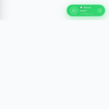
💬 Need
Help?
Chat with us!
Über Ägypten Reisen
Entdecke die antiken Wunder Ägyptens mit
fachkundig geführten Erlebnissen in Kairo, Luxor,
Assuan und am Roten Meer. Wir gestalten
unvergessliche Reisen mit Komfort, Sicherheit und
kulturellem Einblick.