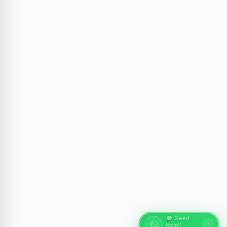
💬 Need
Help?