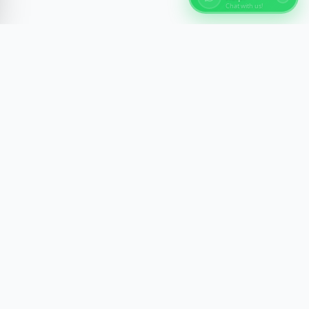
Chat with us!
Über Ägypten Reisen
Entdecke die antiken Wunder Ägyptens mit
fachkundig geführten Erlebnissen in Kairo, Luxor,
Assuan und am Roten Meer. Wir gestalten
unvergessliche Reisen mit Komfort, Sicherheit und
kulturellem Einblick.
Newsletter