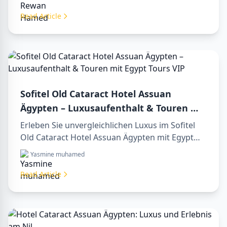
unvergessliche day tours in luxor egypt und
erleben Sie eine unvergessliche day trip to
Read Article
aswan from luxor.
Sofitel Old Cataract Hotel Assuan
Ägypten – Luxusaufenthalt & Touren mit
Egypt Tours VIP
Erleben Sie unvergleichlichen Luxus im Sofitel
Old Cataract Hotel Assuan Ägypten mit Egypt
Tours VIP. Entdecken Sie Assuans berühmte
Yasmine muhamed
Sehenswürdigkeiten, genießen Sie den Nilblick
und unsere erstklassigen Reiseleistungen.
Read Article
Buchen Sie noch heute Ihren Traumurlaub in
Ägypten!