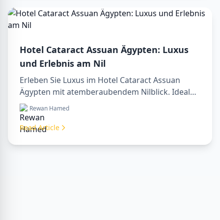
Hotel Cataract Assuan Ägypten: Luxus
und Erlebnis am Nil
Erleben Sie Luxus im Hotel Cataract Assuan
Ägypten mit atemberaubendem Nilblick. Ideal
für die Planung eines sharm to luxor day trip,
Rewan Hamed
Buchung über ein luxor travel agency oder mit
einem luxor tour guide. Komfort, Kultur und
Read Article
Abenteuer vereint in einem Aufenthalt.