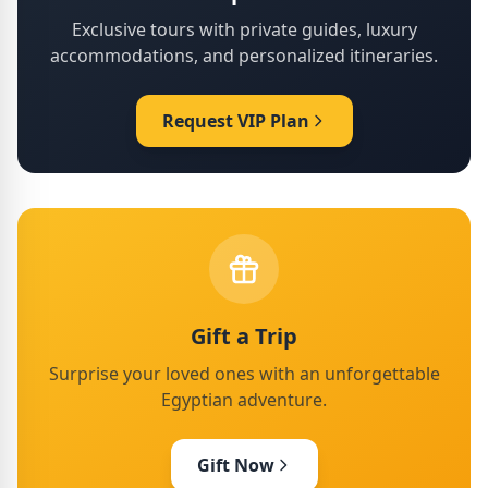
Exclusive tours with private guides, luxury
accommodations, and personalized itineraries.
Request VIP Plan
Gift a Trip
Surprise your loved ones with an unforgettable
Egyptian adventure.
Gift Now