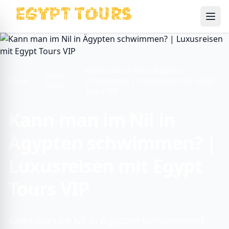
Ope
Kann man im Nil in Ägypten
Travel
Home
schwimmen? | Luxusreisen mit Egypt
Guide
Tours VIP
Kann man im Nil in
Ägypten schwimmen? |
Luxusreisen mit Egypt
Tours VIP
Kann man im Nil in Ägypten schwimmen?