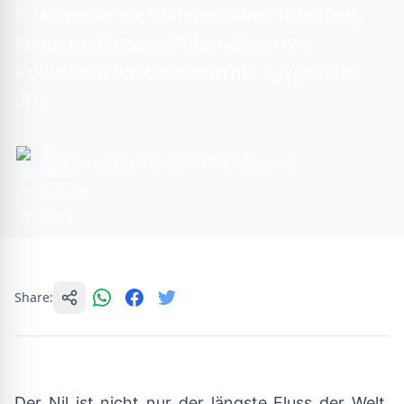
Erfahren Sie die Wahrheit über Sicherheit,
Kultur und bessere Alternativen wie
exklusive Nilkreuzfahrten mit Egypt Tours
VIP.
By Yasmine muhamed
3 min read
Share:
Der Nil ist nicht nur der längste Fluss der Welt,