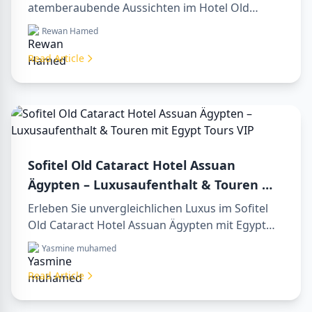
atemberaubende Aussichten im Hotel Old
Cataract Assuan Ägypten. Entdecken Sie
Rewan Hamed
unvergessliche day tours in luxor egypt und
erleben Sie eine unvergessliche day trip to
Read Article
aswan from luxor.
Sofitel Old Cataract Hotel Assuan
Ägypten – Luxusaufenthalt & Touren mit
Egypt Tours VIP
Erleben Sie unvergleichlichen Luxus im Sofitel
Old Cataract Hotel Assuan Ägypten mit Egypt
Tours VIP. Entdecken Sie Assuans berühmte
Yasmine muhamed
Sehenswürdigkeiten, genießen Sie den Nilblick
und unsere erstklassigen Reiseleistungen.
Read Article
Buchen Sie noch heute Ihren Traumurlaub in
Ägypten!