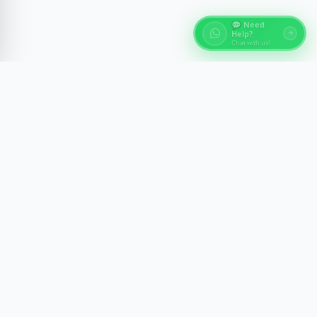
💬 Need
Help?
Chat with us!
Über Ägypten Reisen
Entdecke die antiken Wunder Ägyptens mit
fachkundig geführten Erlebnissen in Kairo, Luxor,
Assuan und am Roten Meer. Wir gestalten
unvergessliche Reisen mit Komfort, Sicherheit und
kulturellem Einblick.