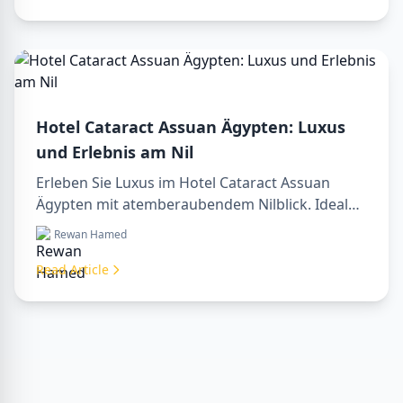
Buchen Sie noch heute Ihren Traumurlaub in
Ägypten!
Hotel Cataract Assuan Ägypten: Luxus
und Erlebnis am Nil
Erleben Sie Luxus im Hotel Cataract Assuan
Ägypten mit atemberaubendem Nilblick. Ideal
für die Planung eines sharm to luxor day trip,
Rewan Hamed
Buchung über ein luxor travel agency oder mit
einem luxor tour guide. Komfort, Kultur und
Read Article
Abenteuer vereint in einem Aufenthalt.