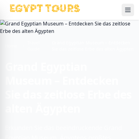
Ope
Travel
Grand Egyptian Museum – Entdecken
Home
Guide
Sie das zeitlose Erbe des alten Ägypten
Grand Egyptian
Museum – Entdecken
Sie das zeitlose Erbe des
alten Ägypten
Erkunden Sie das beeindruckende Grand
Egyptian Museum, Ägyptens größtes