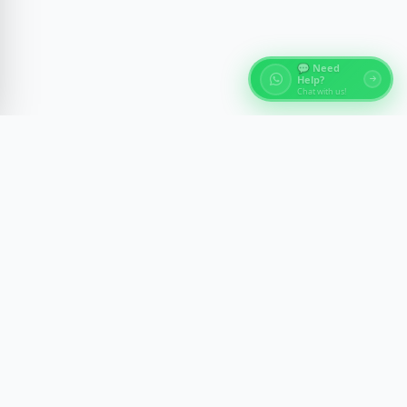
💬 Need
Help?
Chat with us!
Über Ägypten Reisen
Entdecke die antiken Wunder Ägyptens mit
fachkundig geführten Erlebnissen in Kairo, Luxor,
Assuan und am Roten Meer. Wir gestalten
unvergessliche Reisen mit Komfort, Sicherheit und
kulturellem Einblick.