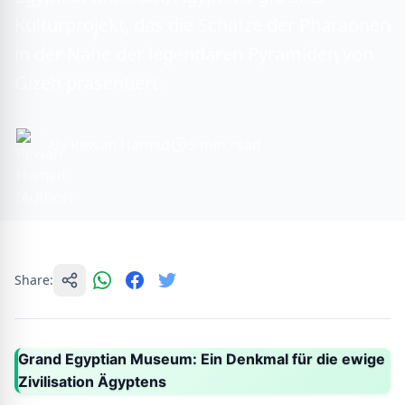
Kulturprojekt, das die Schätze der Pharaonen
in der Nähe der legendären Pyramiden von
Gizeh präsentiert.
By Rewan Hamed
5 min read
Share:
Grand Egyptian Museum: Ein Denkmal für die ewige
Zivilisation Ägyptens