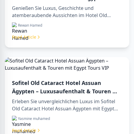
zeitloses Juwel am Nil
Genießen Sie Luxus, Geschichte und
atemberaubende Aussichten im Hotel Old
Cataract Assuan Ägypten. Entdecken Sie
Rewan Hamed
unvergessliche day tours in luxor egypt und
erleben Sie eine unvergessliche day trip to
Read Article
aswan from luxor.
Sofitel Old Cataract Hotel Assuan
Ägypten – Luxusaufenthalt & Touren mit
Egypt Tours VIP
Erleben Sie unvergleichlichen Luxus im Sofitel
Old Cataract Hotel Assuan Ägypten mit Egypt
Tours VIP. Entdecken Sie Assuans berühmte
Yasmine muhamed
Sehenswürdigkeiten, genießen Sie den Nilblick
und unsere erstklassigen Reiseleistungen.
Read Article