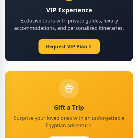
VIP Experience
Exclusive tours with private guides, luxury
accommodations, and personalized itineraries.
Request VIP Plan
Gift a Trip
Surprise your loved ones with an unforgettable
Egyptian adventure.