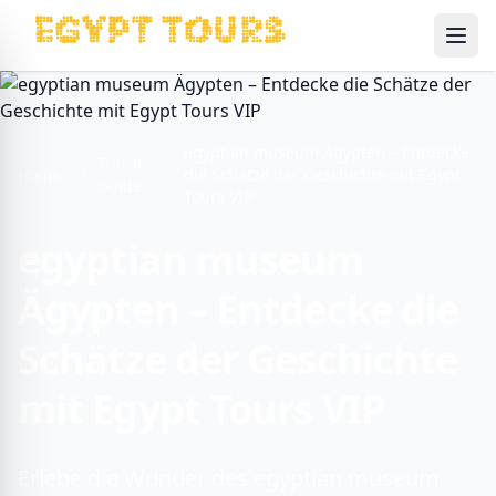
Ope
egyptian museum Ägypten – Entdecke
Travel
Home
die Schätze der Geschichte mit Egypt
Guide
Tours VIP
egyptian museum
Ägypten – Entdecke die
Schätze der Geschichte
mit Egypt Tours VIP
Erlebe die Wunder des egyptian museum