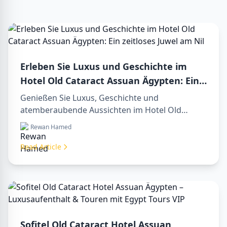
Erleben Sie Luxus und Geschichte im
Hotel Old Cataract Assuan Ägypten: Ein
zeitloses Juwel am Nil
Genießen Sie Luxus, Geschichte und
atemberaubende Aussichten im Hotel Old
Cataract Assuan Ägypten. Entdecken Sie
Rewan Hamed
unvergessliche day tours in luxor egypt und
erleben Sie eine unvergessliche day trip to
Read Article
aswan from luxor.
Sofitel Old Cataract Hotel Assuan