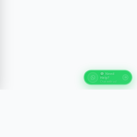
💬 Need
Help?
Chat with us!
Über Ägypten Reisen