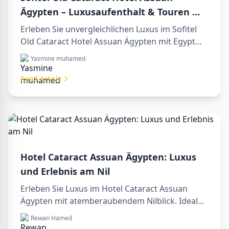
Ägypten – Luxusaufenthalt & Touren mit
Egypt Tours VIP
Erleben Sie unvergleichlichen Luxus im Sofitel
Old Cataract Hotel Assuan Ägypten mit Egypt
Tours VIP. Entdecken Sie Assuans berühmte
Yasmine muhamed
Sehenswürdigkeiten, genießen Sie den Nilblick
und unsere erstklassigen Reiseleistungen.
Read Article
Buchen Sie noch heute Ihren Traumurlaub in
Ägypten!
Hotel Cataract Assuan Ägypten: Luxus
und Erlebnis am Nil
Erleben Sie Luxus im Hotel Cataract Assuan
Ägypten mit atemberaubendem Nilblick. Ideal
für die Planung eines sharm to luxor day trip,
Rewan Hamed
Buchung über ein luxor travel agency oder mit