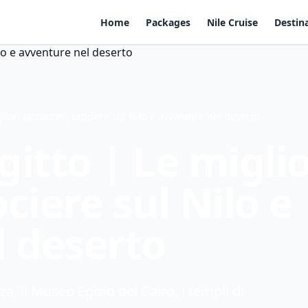
Home
Packages
Nile Cruise
Destin
liori attrazioni, crociere sul Nilo e avventure nel deserto
gitto | Le miglio
ociere sul Nilo e
l deserto
za, il Museo Egizio del Cairo, i templi di