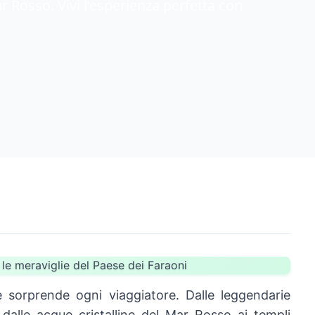
ar Rosso. Vivi l’esperienza perfetta con
le meraviglie del Paese dei Faraoni
e sorprende ogni viaggiatore. Dalle leggendarie
 dalle acque cristalline del Mar Rosso ai templi