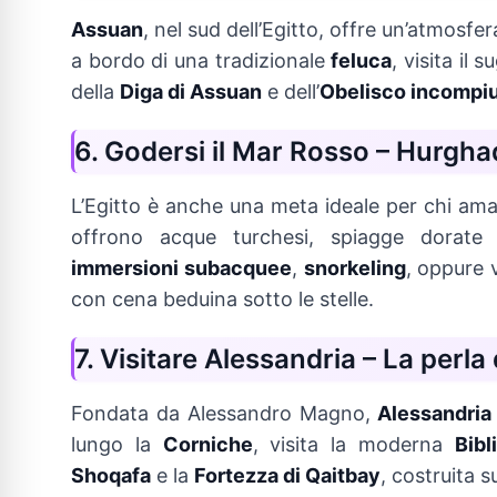
Assuan
, nel sud dell’Egitto, offre un’atmosfe
a bordo di una tradizionale
feluca
, visita il 
della
Diga di Assuan
e dell’
Obelisco incompi
6. Godersi il Mar Rosso – Hurgh
L’Egitto è anche una meta ideale per chi ama 
offrono acque turchesi, spiagge dorate e
immersioni subacquee
,
snorkeling
, oppure 
con cena beduina sotto le stelle.
7. Visitare Alessandria – La perl
Fondata da Alessandro Magno,
Alessandria
lungo la
Corniche
, visita la moderna
Bibl
Shoqafa
e la
Fortezza di Qaitbay
, costruita s