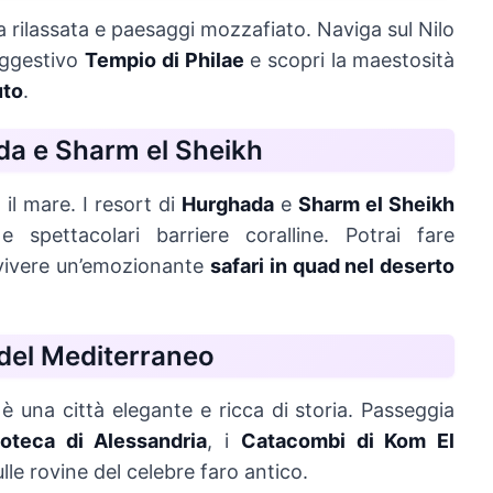
ra rilassata e paesaggi mozzafiato. Naviga sul Nilo
suggestivo
Tempio di Philae
e scopri la maestosità
uto
.
ada e Sharm el Sheikh
il mare. I resort di
Hurghada
e
Sharm el Sheikh
 spettacolari barriere coralline. Potrai fare
vivere un’emozionante
safari in quad nel deserto
a del Mediterraneo
è una città elegante e ricca di storia. Passeggia
ioteca di Alessandria
, i
Catacombi di Kom El
ulle rovine del celebre faro antico.