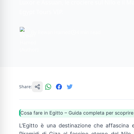
Luxor e Assuan, le crociere sul Nilo e il M
Egypt Tours VIP.
By Rewan Hamed
4 min read
Share:
Cosa fare in Egitto – Guida completa per scoprire 
L’Egitto è una destinazione che affascina 
Piramidi di Giza al fascino eterno del Nilo,