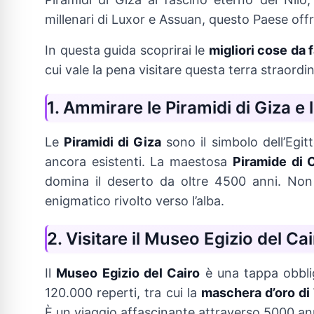
millenari di Luxor e Assuan, questo Paese offr
In questa guida scoprirai le
migliori cose da f
cui vale la pena visitare questa terra straord
1. Ammirare le Piramidi di Giza e 
Le
Piramidi di Giza
sono il simbolo dell’Egit
ancora esistenti. La maestosa
Piramide di
domina il deserto da oltre 4500 anni. No
enigmatico rivolto verso l’alba.
2. Visitare il Museo Egizio del Ca
Il
Museo Egizio del Cairo
è una tappa obblig
120.000 reperti, tra cui la
maschera d’oro d
È un viaggio affascinante attraverso 5000 anni 