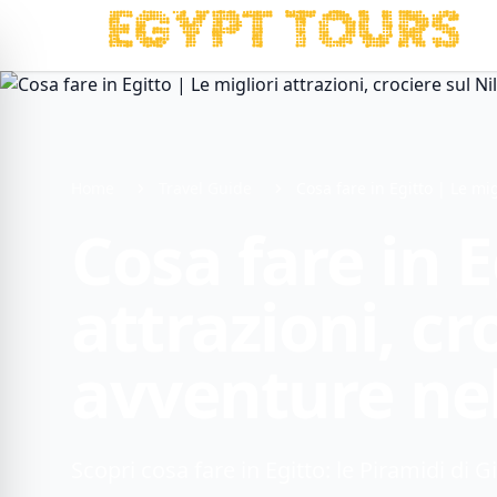
Home
Travel Guide
Cosa fare in Egitto | Le mig
Cosa fare in E
attrazioni, cr
avventure ne
Scopri cosa fare in Egitto: le Piramidi di Gi