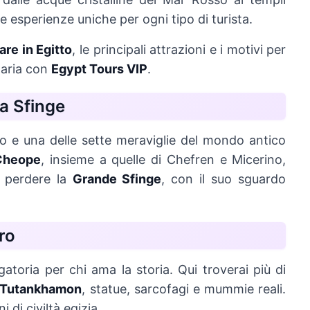
e esperienze uniche per ogni tipo di turista.
are in Egitto
, le principali attrazioni e i motivi per
inaria con
Egypt Tours VIP
.
la Sfinge
to e una delle sette meraviglie del mondo antico
 Cheope
, insieme a quelle di Chefren e Micerino,
n perdere la
Grande Sfinge
, con il suo sguardo
iro
atoria per chi ama la storia. Qui troverai più di
i Tutankhamon
, statue, sarcofagi e mummie reali.
di civiltà egizia.