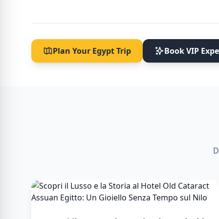
Plan Your Egypt Trip
Book VIP Expe
D