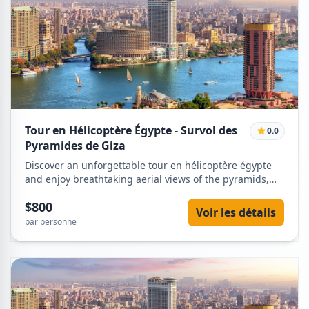
Tour en Hélicoptère Égypte - Survol des
0.0
Pyramides de Giza
Discover an unforgettable tour en hélicoptère égypte
and enjoy breathtaking aerial views of the pyramids,
the Nile. Book your luxury helicopter adventure with
$800
Egypt Tours VIP for a unique experience in Egypt.
Voir les détails
par personne