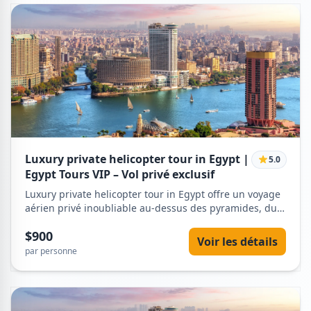
Luxury private helicopter tour in Egypt |
5.0
Egypt Tours VIP – Vol privé exclusif
Luxury private helicopter tour in Egypt offre un voyage
aérien privé inoubliable au-dessus des pyramides, du
Sphinx et du Nil avec Egypt Tours VIP. Pilotes
$900
professionnels et vues panoramiques à couper le
Voir les détails
souffle.
par personne