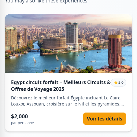
You may also like these experiences
Egypt circuit forfait – Meilleurs Circuits &
5.0
Offres de Voyage 2025
Découvrez le meilleur forfait Égypte incluant Le Caire,
Louxor, Assouan, croisière sur le Nil et les pyramides.
Réservez des circuits guidés avec transferts, hôtels et
$2,000
guide égyptologue.
Voir les détails
par personne