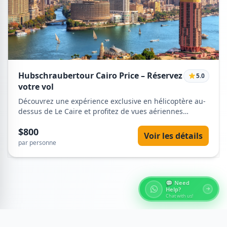
Hubschraubertour Cairo Price – Réservez
5.0
votre vol
Découvrez une expérience exclusive en hélicoptère au-
dessus de Le Caire et profitez de vues aériennes
spectaculaires sur les pyramides et la skyline de la ville.
$800
Ce tour de luxe offre des panoramas à couper le souffle
Voir les détails
et des opportunités photos uniques – une aventure
par personne
inoubliable. Réservez maintenant et explorez l’Égypte
depuis le ciel.
💬 Need
Help?
Chat with us!