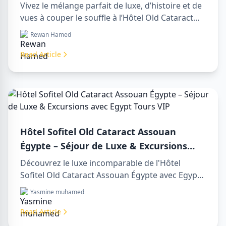
Intemporel sur le Nil
Vivez le mélange parfait de luxe, d’histoire et de
vues à couper le souffle à l’Hôtel Old Cataract
Assouan Égypte. Explorez des day tours in luxor
Rewan Hamed
egypt inoubliables et profitez d’un day trip to
aswan from luxor mémorable.
Read Article
Hôtel Sofitel Old Cataract Assouan
Égypte – Séjour de Luxe & Excursions
avec Egypt Tours VIP
Découvrez le luxe incomparable de l'Hôtel
Sofitel Old Cataract Assouan Égypte avec Egypt
Tours VIP. Explorez les monuments
Yasmine muhamed
emblématiques d'Assouan, profitez de vues sur
le Nil et de nos services touristiques premium.
Read Article
Réservez votre séjour de rêve en Égypte dès