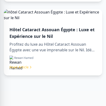
aujourd'hui !
Hôtel Cataract Assouan Égypte : Luxe et
Expérience sur le Nil
Profitez du luxe au Hôtel Cataract Assouan
Égypte avec une vue imprenable sur le Nil. Idéal
pour organiser un sharm to luxor day trip,
Rewan Hamed
réserver via un luxor travel agency ou engager
un luxor tour guide. Confort, culture et aventure
Read Article
réunis en un seul séjour.