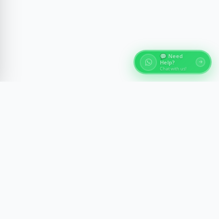
💬 Need
Help?
Chat with us!
À propos des Tours d'Égypte
Découvrez les merveilles antiques de l'Égypte avec des
expériences guidées par des experts à travers Le Caire,
Louxor, Assouan et la mer Rouge. Nous créons des
voyages mémorables avec confort, sécurité et aperçu