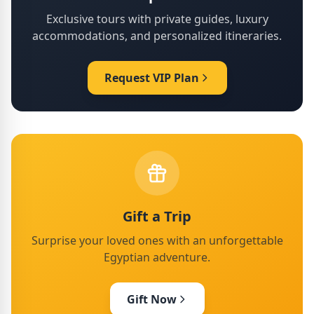
Exclusive tours with private guides, luxury
accommodations, and personalized itineraries.
Request VIP Plan
Gift a Trip
Surprise your loved ones with an unforgettable
Egyptian adventure.
Gift Now