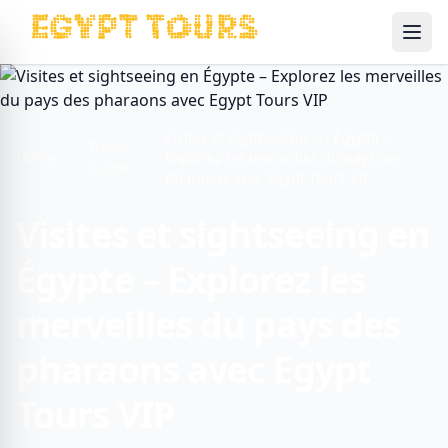
Ope
Visites et sightseeing en Égypte –
Travel
Home
Explorez les merveilles du pays des
Guide
pharaons avec Egypt Tours VIP
Visites et sightseeing en
Égypte – Explorez les
merveilles du pays des
pharaons avec Egypt
Tours VIP