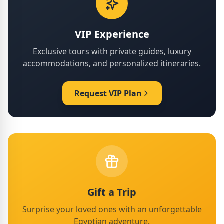
VIP Experience
Exclusive tours with private guides, luxury
accommodations, and personalized itineraries.
Request VIP Plan
Gift a Trip
Surprise your loved ones with an unforgettable
Egyptian adventure.