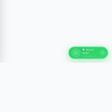
💬 Need
Help?
Chat with us!
À propos des Tours d'Égypte
Découvrez les merveilles antiques de l'Égypte avec des