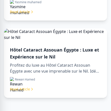
Yasmine muhamed
emblématiques d'Assouan, profitez de vues sur
le Nil et de nos services touristiques premium.
Read Article
Réservez votre séjour de rêve en Égypte dès
aujourd'hui !
Hôtel Cataract Assouan Égypte : Luxe et
Expérience sur le Nil
Profitez du luxe au Hôtel Cataract Assouan
Égypte avec une vue imprenable sur le Nil. Idéal
pour organiser un sharm to luxor day trip,
Rewan Hamed
réserver via un luxor travel agency ou engager
un luxor tour guide. Confort, culture et aventure
Read Article
réunis en un seul séjour.