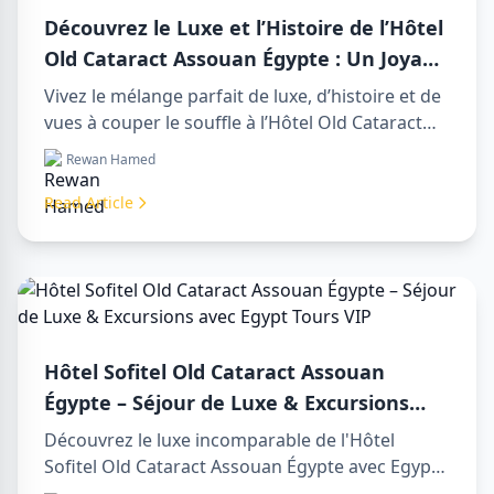
Découvrez le Luxe et l’Histoire de l’Hôtel
Old Cataract Assouan Égypte : Un Joyau
Intemporel sur le Nil
Vivez le mélange parfait de luxe, d’histoire et de
vues à couper le souffle à l’Hôtel Old Cataract
Assouan Égypte. Explorez des day tours in luxor
Rewan Hamed
egypt inoubliables et profitez d’un day trip to
aswan from luxor mémorable.
Read Article
Hôtel Sofitel Old Cataract Assouan
Égypte – Séjour de Luxe & Excursions
avec Egypt Tours VIP
Découvrez le luxe incomparable de l'Hôtel
Sofitel Old Cataract Assouan Égypte avec Egypt
Tours VIP. Explorez les monuments