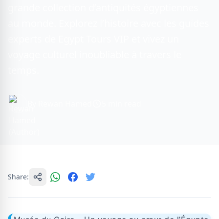
grande collection d’antiquités égyptiennes
au monde. Explorez l’histoire avec les guides
experts de Egypt Tours VIP et vivez un
voyage culturel inoubliable à travers le
temps.
By Rewan Hamed
5 min read
Share: