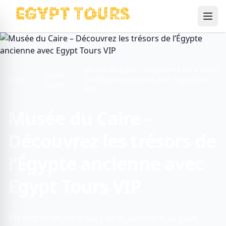
Ope
Musée du Caire – Découvrez les trésors
Travel
Home
de l’Égypte ancienne avec Egypt Tours
Guide
VIP
Musée du Caire –
Découvrez les trésors de
l’Égypte ancienne avec
Egypt Tours VIP
Visitez le Musée du Caire, abritant la plus