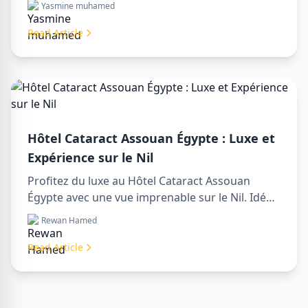
Yasmine muhamed
emblématiques d'Assouan, profitez de vues sur
le Nil et de nos services touristiques premium.
Read Article
Réservez votre séjour de rêve en Égypte dès
aujourd'hui !
Hôtel Cataract Assouan Égypte : Luxe et
Expérience sur le Nil
Profitez du luxe au Hôtel Cataract Assouan
Égypte avec une vue imprenable sur le Nil. Idéal
pour organiser un sharm to luxor day trip,
Rewan Hamed
réserver via un luxor travel agency ou engager
un luxor tour guide. Confort, culture et aventure
Read Article
réunis en un seul séjour.