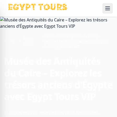
Ope
Musée des Antiquités du Caire –
Travel
Home
Explorez les trésors anciens d’Égypte
Guide
avec Egypt Tours VIP
Musée des Antiquités
du Caire – Explorez les
trésors anciens d’Égypte
avec Egypt Tours VIP
Découvrez les merveilles du Musée des