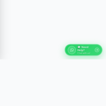
💬 Need
Help?
Chat with us!
À propos des Tours d'Égypte
Découvrez les merveilles antiques de l'Égypte avec des