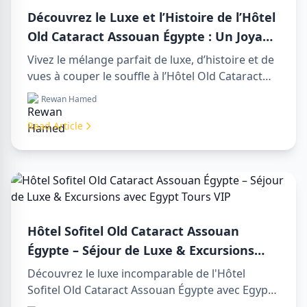
Découvrez le Luxe et l’Histoire de l’Hôtel
Old Cataract Assouan Égypte : Un Joyau
Intemporel sur le Nil
Vivez le mélange parfait de luxe, d’histoire et de
vues à couper le souffle à l’Hôtel Old Cataract
Assouan Égypte. Explorez des day tours in luxor
Rewan Hamed
egypt inoubliables et profitez d’un day trip to
aswan from luxor mémorable.
Read Article
Hôtel Sofitel Old Cataract Assouan
Égypte – Séjour de Luxe & Excursions
avec Egypt Tours VIP
Découvrez le luxe incomparable de l'Hôtel
Sofitel Old Cataract Assouan Égypte avec Egypt
Tours VIP. Explorez les monuments