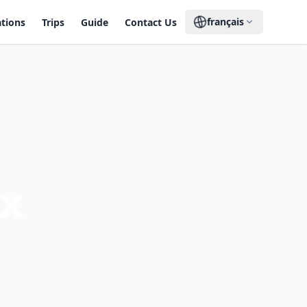
français
ations
Trips
Guide
Contact Us
ux