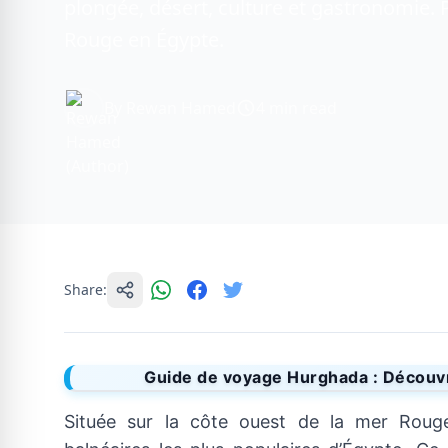
plongée, désert, culture et gastronomie. P
Rouge en Égypte.
By Rewan Hamed
4 min read
Share:
Guide de voyage Hurghada : Découvr
Située sur la côte ouest de la mer Rouge