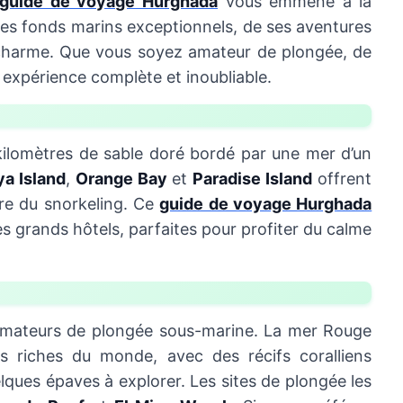
guide de voyage Hurghada
vous emmène à la
ses fonds marins exceptionnels, de ses aventures
e charme. Que vous soyez amateur de plongée, de
 expérience complète et inoubliable.
kilomètres de sable doré bordé par une mer d’un
a Island
,
Orange Bay
et
Paradise Island
offrent
ire du snorkeling. Ce
guide de voyage Hurghada
 grands hôtels, parfaites pour profiter du calme
 amateurs de plongée sous-marine. La mer Rouge
us riches du monde, avec des récifs coralliens
ques épaves à explorer. Les sites de plongée les