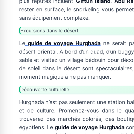
plus réputés incluent
Giftun Island
,
Abu Ra
rester en surface, le snorkeling vous perme
sans équipement complexe.
Excursions dans le désert
Le
guide de voyage Hurghada
ne serait p
désert oriental. À bord d’un quad, d’un bugg
sable et visitez un village bédouin pour déco
de soleil dans le désert sont spectaculaires
moment magique à ne pas manquer.
Découverte culturelle
Hurghada n’est pas seulement une station baln
et de culture. Promenez-vous dans le quar
trouverez des marchés colorés, des boutiq
égyptiens. Le
guide de voyage Hurghada
con