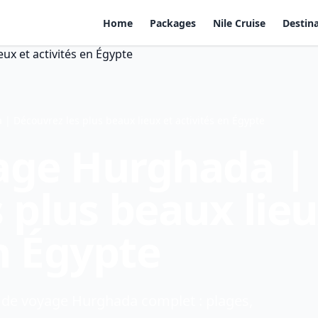
Home
Packages
Nile Cruise
Destin
 Découvrez les plus beaux lieux et activités en Égypte
age Hurghada |
 plus beaux lie
en Égypte
 de voyage Hurghada complet : plages,