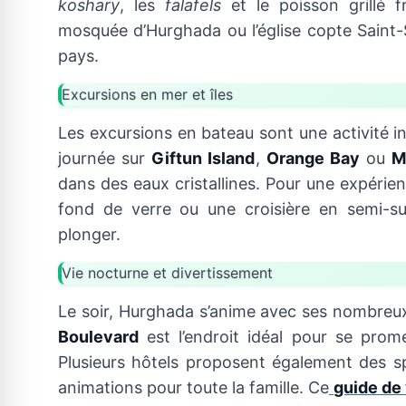
koshary
, les
falafels
et le poisson grillé f
mosquée d’Hurghada ou l’église copte Saint-
pays.
Excursions en mer et îles
Les excursions en bateau sont une activité
journée sur
Giftun Island
,
Orange Bay
ou
M
dans des eaux cristallines. Pour une expérie
fond de verre ou une croisière en semi-s
plonger.
Vie nocturne et divertissement
Le soir, Hurghada s’anime avec ses nombreux
Boulevard
est l’endroit idéal pour se prom
Plusieurs hôtels proposent également des s
animations pour toute la famille. Ce
guide de