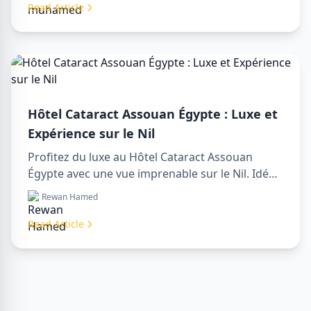
le Nil et de nos services touristiques premium.
Read Article
Réservez votre séjour de rêve en Égypte dès
aujourd'hui !
Hôtel Cataract Assouan Égypte : Luxe et
Expérience sur le Nil
Profitez du luxe au Hôtel Cataract Assouan
Égypte avec une vue imprenable sur le Nil. Idéal
pour organiser un sharm to luxor day trip,
Rewan Hamed
réserver via un luxor travel agency ou engager
un luxor tour guide. Confort, culture et aventure
Read Article
réunis en un seul séjour.