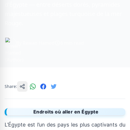
d’Égypte — entre déserts dorés, pyramides
majestueuses et plages turquoise de la mer
Rouge.
By Rewan Hamed
6 min read
Share:
Endroits où aller en Égypte
L’Égypte est l’un des pays les plus captivants du