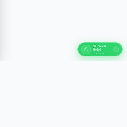
💬 Need
Help?
Chat with us!
À propos des Tours d'Égypte
Découvrez les merveilles antiques de l'Égypte avec des
expériences guidées par des experts à travers Le Caire,