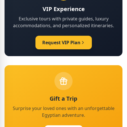
VIP Experience
Exclusive tours with private guides, luxury
accommodations, and personalized itineraries.
Request VIP Plan
Gift a Trip
Surprise your loved ones with an unforgettable
Egyptian adventure.