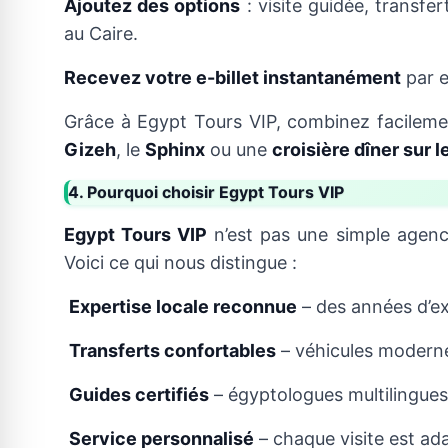
Ajoutez des options
: visite guidée, transfe
au Caire.
Recevez votre e-billet instantanément
par e
Grâce à Egypt Tours VIP, combinez facileme
Gizeh
, le
Sphinx
ou une
croisière dîner sur le
4. Pourquoi choisir Egypt Tours VIP
Egypt Tours VIP
n’est pas une simple agen
Voici ce qui nous distingue :
Expertise locale reconnue
– des années d’ex
Transferts confortables
– véhicules moderne
Guides certifiés
– égyptologues multilingues
Service personnalisé
– chaque visite est ad