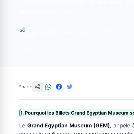
Egypt Tours VIP. Profitez d’une entrée rap
inoubliable au Caire.
By Yasmine muhamed
4 min read
Share:
1. Pourquoi les Billets Grand Egyptian Museum s
Le
Grand Egyptian Museum (GEM)
, appelé 
une seule civilisation, représente un symbole