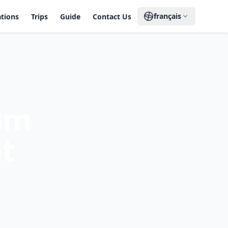
français
ations
Trips
Guide
Contact Us
um
t