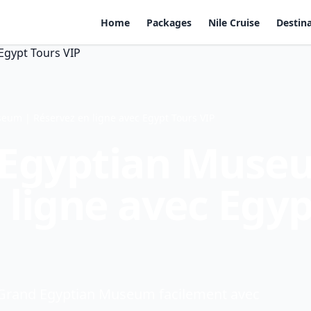
Home
Packages
Nile Cruise
Destin
seum | Réservez en ligne avec Egypt Tours VIP
d Egyptian Muse
 ligne avec Egyp
 Grand Egyptian Museum facilement avec