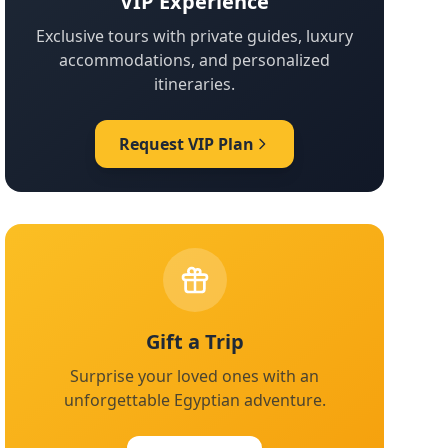
VIP Experience
Exclusive tours with private guides, luxury
accommodations, and personalized
itineraries.
Request VIP Plan
Gift a Trip
Surprise your loved ones with an
unforgettable Egyptian adventure.