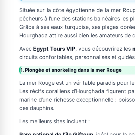
Située sur la côte égyptienne de la mer Rou
pêcheurs à l’une des stations balnéaires les pl
Grâce à ses eaux turquoise, ses plages dorées,
Hourghada attire aussi bien les amateurs de 
Avec
Egypt Tours VIP
, vous découvrirez les
circuits confortables, personnalisés et guid
1. Plongée et snorkeling dans la mer Rouge
La mer Rouge est un véritable paradis pour l
Les récifs coralliens d’Hourghada figurent p
marine d’une richesse exceptionnelle : poiss
des dauphins.
Les meilleurs sites incluent :
Parc national de l’île Giftoun
, idéal pour la b