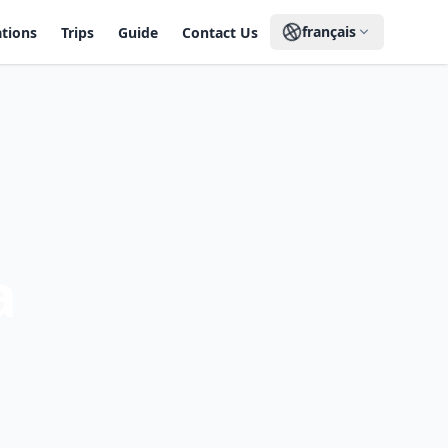
français
ations
Trips
Guide
Contact Us
a