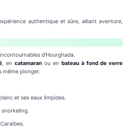
expérience authentique et sûre, alliant aventure,
 incontournables d’Hourghada.
é
, en
catamaran
ou en
bateau à fond de verre
ns même plonger.
blanc et ses eaux limpides.
e snorkeling.
 Caraïbes.