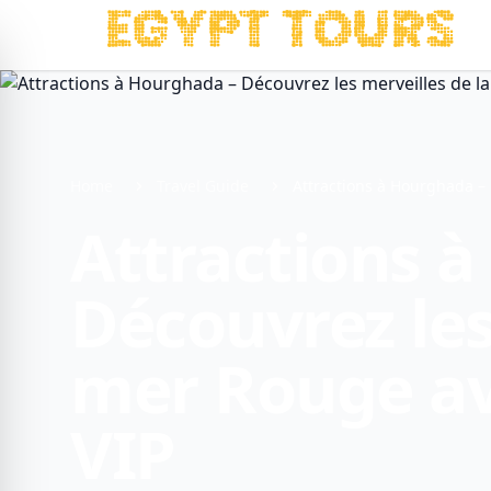
Home
Travel Guide
Attractions à Hourghada – 
Attractions 
Découvrez les
mer Rouge av
VIP