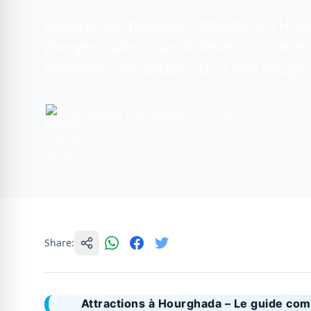
Explorez les meilleures attractions à Hou
plongée, safaris dans le désert, croisières
expérience inoubliable sur la mer Rouge 
By Rewan Hamed
6 min read
Share:
Attractions à Hourghada – Le guide com