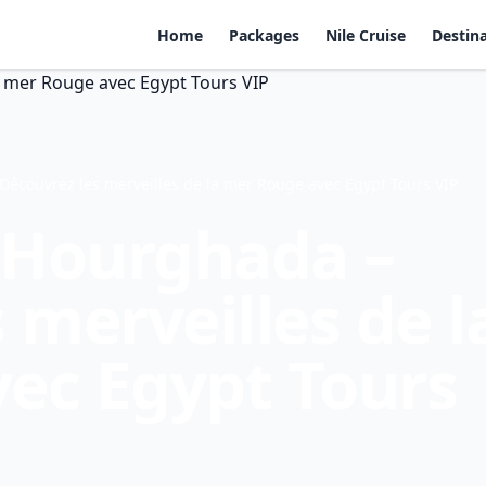
Home
Packages
Nile Cruise
Destin
Découvrez les merveilles de la mer Rouge avec Egypt Tours VIP
à Hourghada –
 merveilles de l
ec Egypt Tours