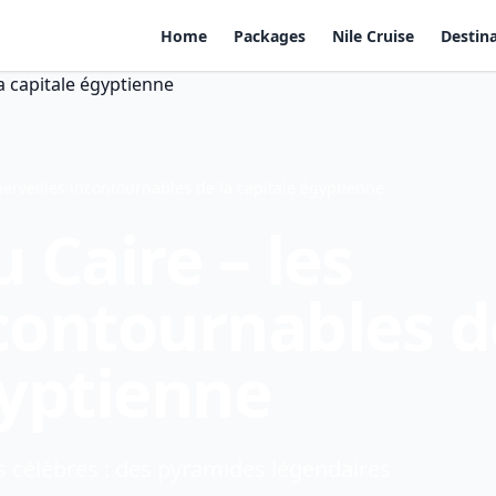
Home
Packages
Nile Cruise
Destin
merveilles incontournables de la capitale égyptienne
 Caire – les
ncontournables d
gyptienne
us célèbres : des pyramides légendaires