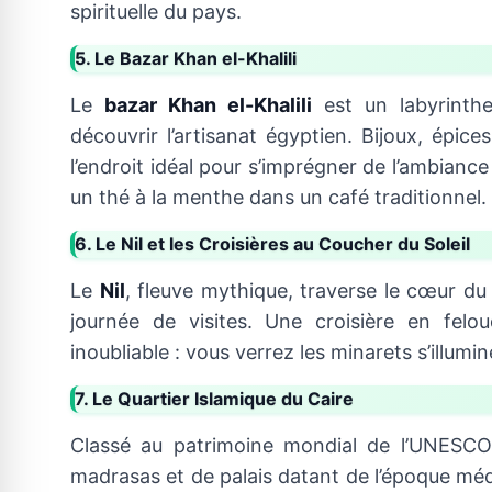
spirituelle du pays.
5. Le Bazar Khan el-Khalili
Le
bazar Khan el-Khalili
est un labyrinthe
découvrir l’artisanat égyptien. Bijoux, épice
l’endroit idéal pour s’imprégner de l’ambianc
un thé à la menthe dans un café traditionnel.
6. Le Nil et les Croisières au Coucher du Soleil
Le
Nil
, fleuve mythique, traverse le cœur d
journée de visites. Une croisière en fel
inoubliable : vous verrez les minarets s’illumin
7. Le Quartier Islamique du Caire
Classé au patrimoine mondial de l’UNESCO
madrasas et de palais datant de l’époque méd