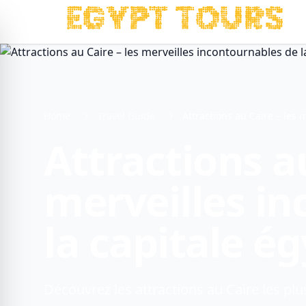
Home
Travel Guide
Attractions au Caire – les 
Attractions au
merveilles i
la capitale é
Découvrez les attractions au Caire les pl