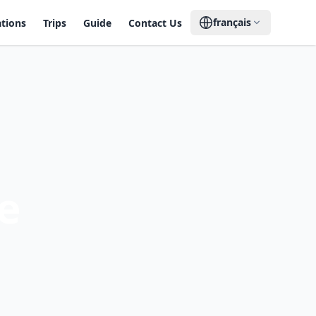
français
ations
Trips
Guide
Contact Us
e