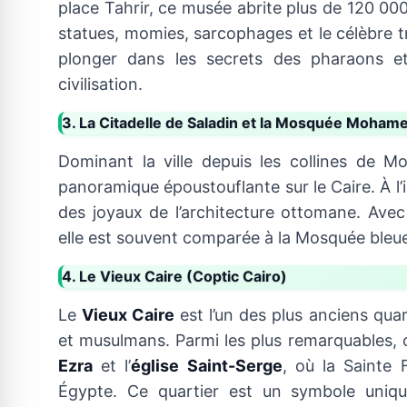
place Tahrir, ce musée abrite plus de 120 000 
statues, momies, sarcophages et le célèbre 
plonger dans les secrets des pharaons e
civilisation.
3. La Citadelle de Saladin et la Mosquée Mohame
Dominant la ville depuis les collines de M
panoramique époustouflante sur le Caire. À l’i
des joyaux de l’architecture ottomane. Ave
elle est souvent comparée à la Mosquée bleue
4. Le Vieux Caire (Coptic Cairo)
Le
Vieux Caire
est l’un des plus anciens quarti
et musulmans. Parmi les plus remarquables, o
Ezra
et l’
église Saint-Serge
, où la Sainte 
Égypte. Ce quartier est un symbole unique