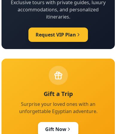
Exclusive tours with private guides, luxury
accommodations, and personalized
itineraries.
Request VIP Plan
Gift a Trip
Surprise your loved ones with an
unforgettable Egyptian adventure.
Gift Now