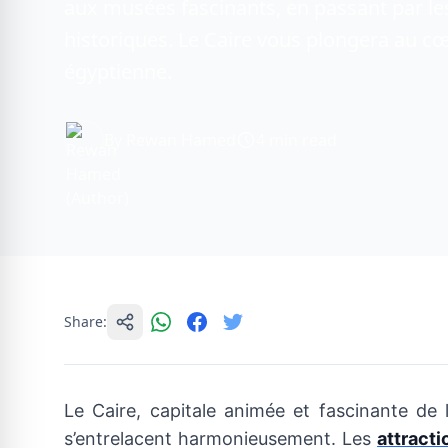
aux musées fascinants, en passant par le
historiques. Le Caire vous plongera au cœu
égyptienne.
By Rewan Hamed
4 min read
Share:
Le Caire, capitale animée et fascinante de l
s’entrelacent harmonieusement. Les
attracti