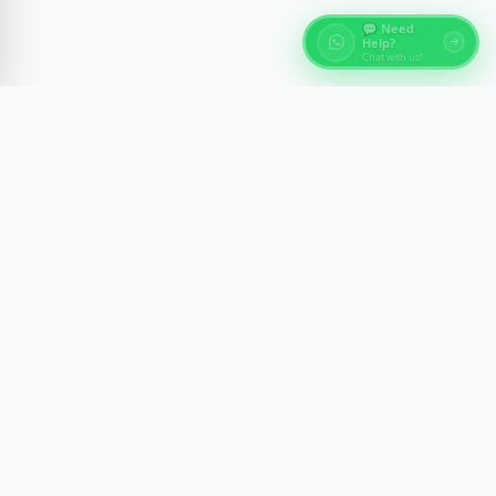
💬 Need
Help?
Chat with us!
À propos des Tours d'Égypte
Découvrez les merveilles antiques de l'Égypte avec des
expériences guidées par des experts à travers Le Caire,
Louxor, Assouan et la mer Rouge. Nous créons des
voyages mémorables avec confort, sécurité et aperçu
culturel.