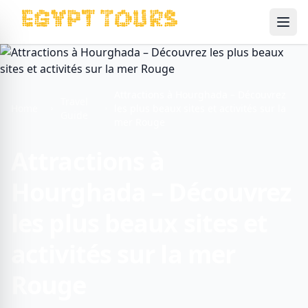
Ope
Attractions à Hourghada – Découvrez
Travel
Home
les plus beaux sites et activités sur la
Guide
mer Rouge
Attractions à
Hourghada – Découvrez
les plus beaux sites et
activités sur la mer
Rouge