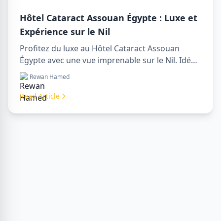
Hôtel Cataract Assouan Égypte : Luxe et
Expérience sur le Nil
Profitez du luxe au Hôtel Cataract Assouan
Égypte avec une vue imprenable sur le Nil. Idéal
pour organiser un sharm to luxor day trip,
Rewan Hamed
réserver via un luxor travel agency ou engager
un luxor tour guide. Confort, culture et aventure
Read Article
réunis en un seul séjour.