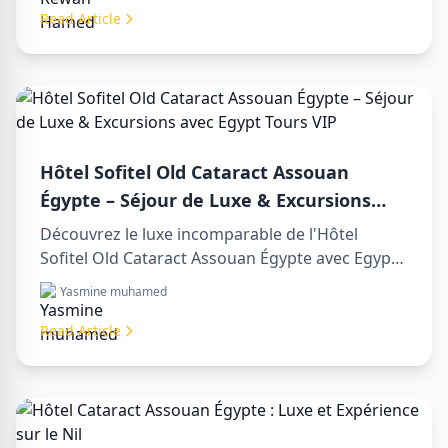
aswan from luxor mémorable.
Read Article
Hôtel Sofitel Old Cataract Assouan
Égypte – Séjour de Luxe & Excursions
avec Egypt Tours VIP
Découvrez le luxe incomparable de l'Hôtel
Sofitel Old Cataract Assouan Égypte avec Egypt
Tours VIP. Explorez les monuments
Yasmine muhamed
emblématiques d'Assouan, profitez de vues sur
le Nil et de nos services touristiques premium.
Read Article
Réservez votre séjour de rêve en Égypte dès
aujourd'hui !