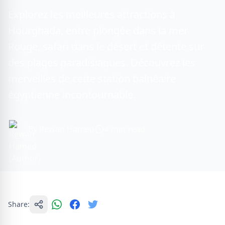
Explorez les meilleures attractions à
Hourghada, entre plongée dans la mer
Rouge, safari dans le désert et détente sur
des plages paradisiaques. Découvrez les
merveilles de cette station balnéaire
égyptienne incontournable.
By Rewan Hamed
4 min read
Share: