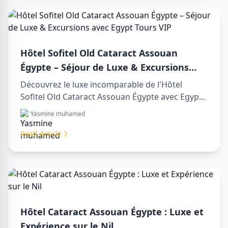
Hôtel Sofitel Old Cataract Assouan
Égypte – Séjour de Luxe & Excursions
avec Egypt Tours VIP
Découvrez le luxe incomparable de l'Hôtel
Sofitel Old Cataract Assouan Égypte avec Egypt
Tours VIP. Explorez les monuments
Yasmine muhamed
emblématiques d'Assouan, profitez de vues sur
le Nil et de nos services touristiques premium.
Read Article
Réservez votre séjour de rêve en Égypte dès
aujourd'hui !
Hôtel Cataract Assouan Égypte : Luxe et
Expérience sur le Nil