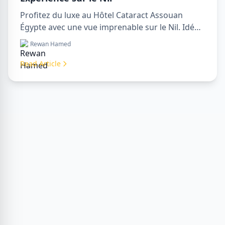
Profitez du luxe au Hôtel Cataract Assouan
Égypte avec une vue imprenable sur le Nil. Idéal
pour organiser un sharm to luxor day trip,
Rewan Hamed
réserver via un luxor travel agency ou engager
un luxor tour guide. Confort, culture et aventure
Read Article
réunis en un seul séjour.