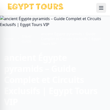
Ope
ancient Égypte pyramids – Guide
Travel
Home
Complet et Circuits Exclusifs | Egypt
Guide
Tours VIP
ancient Égypte
pyramids – Guide
Complet et Circuits
Exclusifs | Egypt Tours
VIP