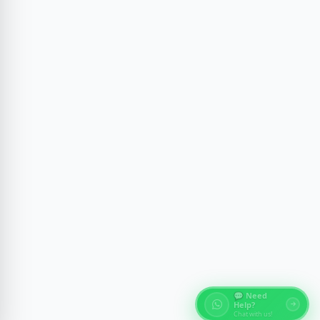
💬 Need
Help?
Chat with us!