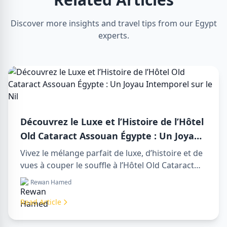
Discover more insights and travel tips from our Egypt
experts.
Découvrez le Luxe et l’Histoire de l’Hôtel
Old Cataract Assouan Égypte : Un Joyau
Intemporel sur le Nil
Vivez le mélange parfait de luxe, d’histoire et de
vues à couper le souffle à l’Hôtel Old Cataract
Assouan Égypte. Explorez des day tours in luxor
Rewan Hamed
egypt inoubliables et profitez d’un day trip to
aswan from luxor mémorable.
Read Article