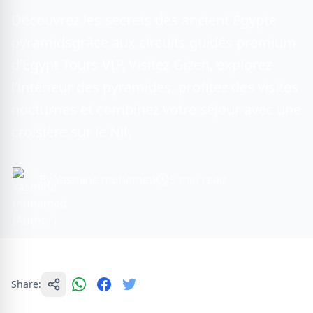
Découvrez les secrets des ancient Égypte
pyramidsgrâce aux circuits guidés premium
d’Egypt Tours VIP. Visitez Gizeh, explorez
l’intérieur des pyramides, profitez des visites
nocturnes et combinez votre séjour avec une
croisière sur le Nil.
By Yasmine muhamed
5 min read
Share: