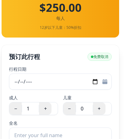
$250.00
每人
12岁以下儿童：50%折扣
预订此行程
免费取消
行程日期
成人
儿童
−
+
−
+
全名