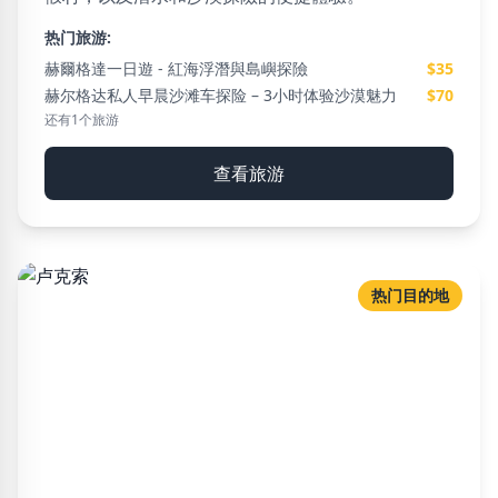
热门旅游:
赫爾格達一日遊 - 紅海浮潛與島嶼探險
$35
赫尔格达私人早晨沙滩车探险 – 3小时体验沙漠魅力
$70
还有1个旅游
查看旅游
热门目的地
卢克索