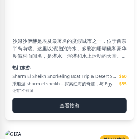
沙姆沙伊赫
47 可用旅游
沙姆沙伊赫是埃及最著名的度假城市之一，位于西奈
半岛南端。这里以清澈的海水、多彩的珊瑚礁和豪华
度假村而闻名，是潜水、浮潜和水上运动的天堂。游
客还可以享受沙漠探险、纳玛湾夜生活以及拉斯穆罕
热门旅游:
默德国家公园和西奈山等景点。
Sharm El Sheikh Snorkeling Boat Trip & Desert Safari Experience
$60
乘船游 sharm el sheikh – 探索红海的奇迹，与 Egypt Tours VIP 一起开启难忘的航海之旅
$55
还有1个旅游
查看旅游