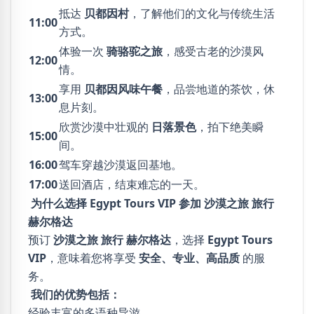
抵达
贝都因村
，了解他们的文化与传统生活
11:00
方式。
体验一次
骑骆驼之旅
，感受古老的沙漠风
12:00
情。
享用
贝都因风味午餐
，品尝地道的茶饮，休
13:00
息片刻。
欣赏沙漠中壮观的
日落景色
，拍下绝美瞬
15:00
间。
16:00
驾车穿越沙漠返回基地。
17:00
送回酒店，结束难忘的一天。
为什么选择 Egypt Tours VIP 参加 沙漠之旅 旅行
赫尔格达
预订
沙漠之旅 旅行 赫尔格达
，选择
Egypt Tours
VIP
，意味着您将享受
安全、专业、高品质
的服
务。
我们的优势包括：
经验丰富的多语种导游