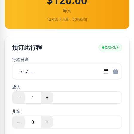
$120.00
每人
12岁以下儿童：50%折扣
预订此行程
免费取消
行程日期
成人
−
+
儿童
−
+