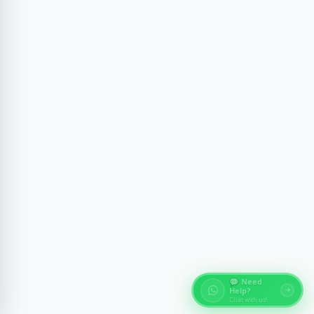
💬 Need
Help?
Chat with us!