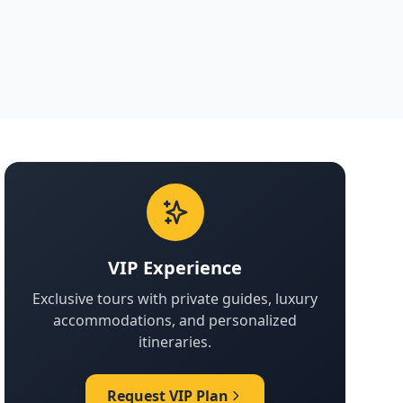
VIP Experience
Exclusive tours with private guides, luxury
accommodations, and personalized
itineraries.
Request VIP Plan