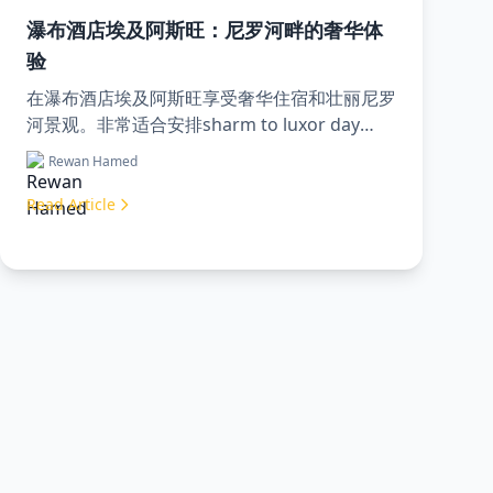
瀑布酒店埃及阿斯旺：尼罗河畔的奢华体
验
在瀑布酒店埃及阿斯旺享受奢华住宿和壮丽尼罗
河景观。非常适合安排sharm to luxor day
trip、通过luxor travel agency预订或聘请专业
Rewan Hamed
luxor tour guide。舒适、文化和冒险尽在此
处。
Read Article