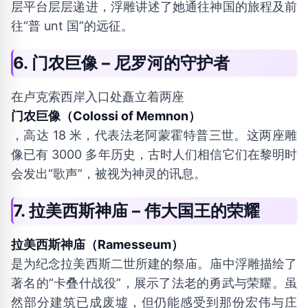
层平台层层递进，浮雕讲述了她通往神国的旅程及前
往“普 unt 国”的远征。
6. 门农巨像 – 尼罗河的守护者
在卢克索西岸入口处矗立着两座
门农巨像（Colossi of Memnon）
，高达 18 米，代表法老阿蒙霍特普三世。这两座雕
像已有 3000 多年历史，古时人们相信它们在黎明时
会发出“歌声”，被视为神灵的讯息。
7. 拉美西斯神庙 – 伟大国王的荣耀
拉美西斯神庙（Ramesseum）
是为纪念拉美西斯二世所建的祭庙。庙中浮雕描绘了
著名的“卡叠什战役”，展示了法老的勇武与荣耀。虽
然部分建筑已成废墟，但仍能感受到那份宏伟与庄