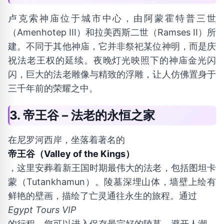
卢克索神庙位于城市中心，由阿蒙霍特普三世
（Amenhotep III）和拉美西斯二世（Ramses II）所
建。不同于其他神庙，它并非祭祀某位神明，而是庆
祝法老王权的延续。夜晚灯光映照下的神庙金光闪
闪，巨大的法老雕像与精致的浮雕，让人仿佛置身于
三千年前的荣耀之中。
3. 帝王谷 – 法老的永恒之家
在尼罗河西岸，坐落着著名的
帝王谷（Valley of the Kings）
，这里安葬着新王国时期最伟大的法老，包括图坦卡
蒙（Tutankhamun）。陵墓深埋山体，墙壁上绘有
鲜艳的壁画，描绘了亡灵通往永生的旅程。通过
Egypt Tours VIP
的行程，您可以进入保存最完好的陵墓，避开人潮，