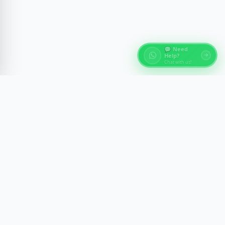
💬 Need
Help?
Chat with us!
关于埃及旅游
通过开罗、卢克索、阿斯旺和红海的专家导游体验，探索埃
及的古代奇迹。我们打造舒适、安全和具有文化洞察力的难
忘旅程。