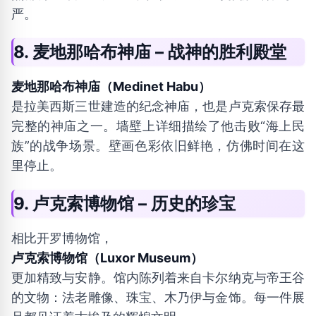
严。
8. 麦地那哈布神庙 – 战神的胜利殿堂
麦地那哈布神庙（Medinet Habu）
是拉美西斯三世建造的纪念神庙，也是卢克索保存最
完整的神庙之一。墙壁上详细描绘了他击败“海上民
族”的战争场景。壁画色彩依旧鲜艳，仿佛时间在这
里停止。
9. 卢克索博物馆 – 历史的珍宝
相比开罗博物馆，
卢克索博物馆（Luxor Museum）
更加精致与安静。馆内陈列着来自卡尔纳克与帝王谷
的文物：法老雕像、珠宝、木乃伊与金饰。每一件展