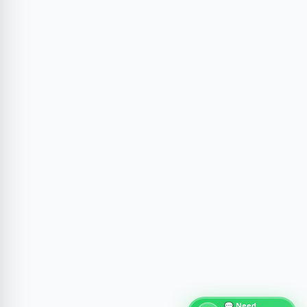
💬 Need