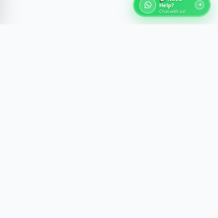
Help?
Chat with us!
关于埃及旅游
通过开罗、卢克索、阿斯旺和红海的专家导游体验，探索埃
及的古代奇迹。我们打造舒适、安全和具有文化洞察力的难
忘旅程。
通讯
订阅特别优惠、提示和旅游更新。