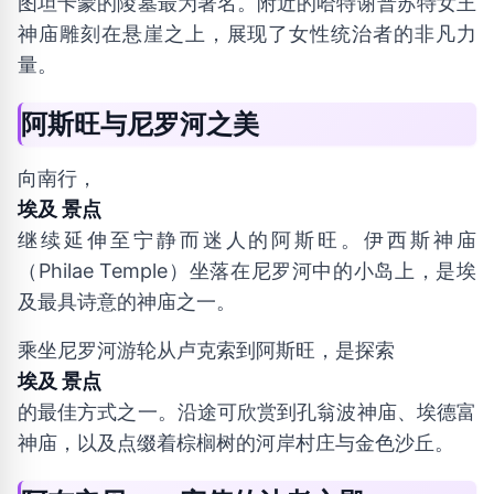
图坦卡蒙的陵墓最为著名。附近的哈特谢普苏特女王
神庙雕刻在悬崖之上，展现了女性统治者的非凡力
量。
阿斯旺与尼罗河之美
向南行，
埃及 景点
继续延伸至宁静而迷人的阿斯旺。伊西斯神庙
（Philae Temple）坐落在尼罗河中的小岛上，是埃
及最具诗意的神庙之一。
乘坐尼罗河游轮从卢克索到阿斯旺，是探索
埃及 景点
的最佳方式之一。沿途可欣赏到孔翁波神庙、埃德富
神庙，以及点缀着棕榈树的河岸村庄与金色沙丘。