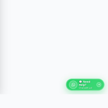
💬 Need
Help?
Chat with us!