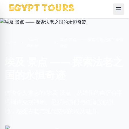
Ope
Travel
埃及 景点 —— 探索法老之国的永恒
Home
Guide
奇迹
埃及 景点 —— 探索法老之
国的永恒奇迹
体验令人难忘的 埃及 景点，从雄伟的吉萨金字
塔到卢克索神庙、尼罗河游船与红海度假胜
地，感受古老与现代交织的埃及魅力。