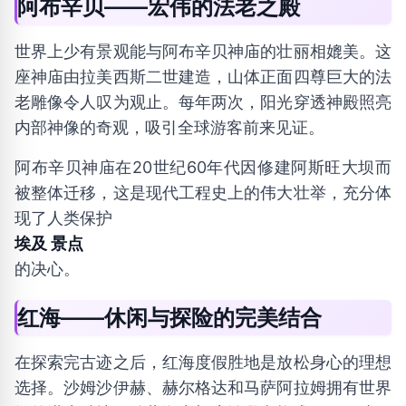
阿布辛贝——宏伟的法老之殿
世界上少有景观能与阿布辛贝神庙的壮丽相媲美。这
座神庙由拉美西斯二世建造，山体正面四尊巨大的法
老雕像令人叹为观止。每年两次，阳光穿透神殿照亮
内部神像的奇观，吸引全球游客前来见证。
阿布辛贝神庙在20世纪60年代因修建阿斯旺大坝而
被整体迁移，这是现代工程史上的伟大壮举，充分体
现了人类保护
埃及 景点
的决心。
红海——休闲与探险的完美结合
在探索完古迹之后，红海度假胜地是放松身心的理想
选择。沙姆沙伊赫、赫尔格达和马萨阿拉姆拥有世界