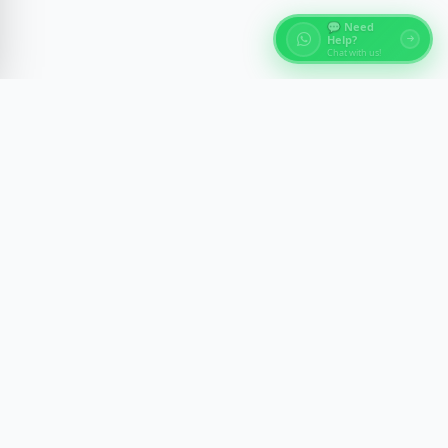
💬 Need
Help?
Chat with us!
关于埃及旅游
通过开罗、卢克索、阿斯旺和红海的专家导游体验，探索埃
及的古代奇迹。我们打造舒适、安全和具有文化洞察力的难
忘旅程。
通讯