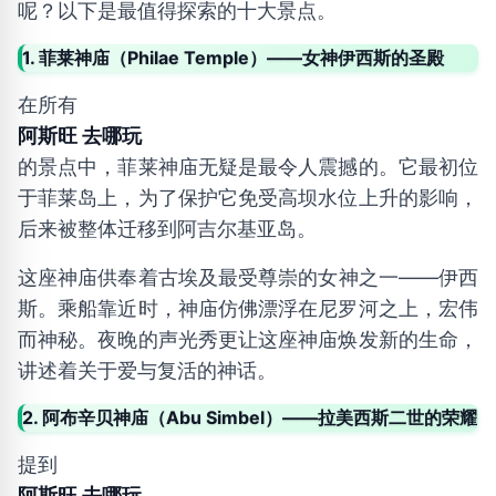
呢？以下是最值得探索的十大景点。
1. 菲莱神庙（Philae Temple）——女神伊西斯的圣殿
在所有
阿斯旺 去哪玩
的景点中，菲莱神庙无疑是最令人震撼的。它最初位
于菲莱岛上，为了保护它免受高坝水位上升的影响，
后来被整体迁移到阿吉尔基亚岛。
这座神庙供奉着古埃及最受尊崇的女神之一——伊西
斯。乘船靠近时，神庙仿佛漂浮在尼罗河之上，宏伟
而神秘。夜晚的声光秀更让这座神庙焕发新的生命，
讲述着关于爱与复活的神话。
2. 阿布辛贝神庙（Abu Simbel）——拉美西斯二世的荣耀
提到
阿斯旺 去哪玩