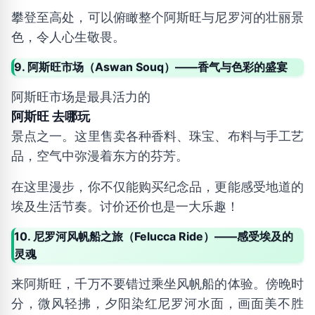
攀登至高处，可以俯瞰整个阿斯旺与尼罗河的壮丽景
色，令人心生敬畏。
9. 阿斯旺市场（Aswan Souq）——香气与色彩的盛宴
阿斯旺市场是最具活力的
阿斯旺 去哪玩
景点之一。这里售卖各种香料、珠宝、布料与手工艺
品，空气中弥漫着东方的芬芳。
在这里漫步，你不仅能购买纪念品，更能感受地道的
埃及生活节奏。讨价还价也是一大乐趣！
10. 尼罗河风帆船之旅（Felucca Ride）——感受埃及的
灵魂
来阿斯旺，千万不要错过乘坐风帆船的体验。傍晚时
分，微风轻拂，夕阳染红尼罗河水面，画面美不胜