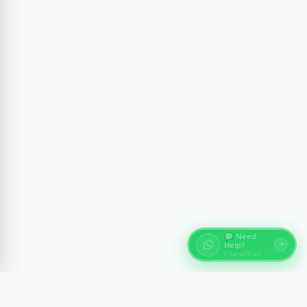
💬 Need
Help?
Chat with us!