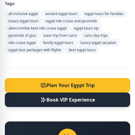
Tags:
all inclusive egypt
ancient egypt tours
egypt tours for families
luxury egypt tours
egypt nile cruise and pyramids
abercrombie kent nile cruise egypt
egypt tours vip
pyramids of giza
luxor trip from cairo
cairo day trips
nile cruise egypt
family egypt tours
luxury egypt vacation
egypt tour packages with flights
best egypt tours
Plan Your Egypt Trip
Book VIP Experience